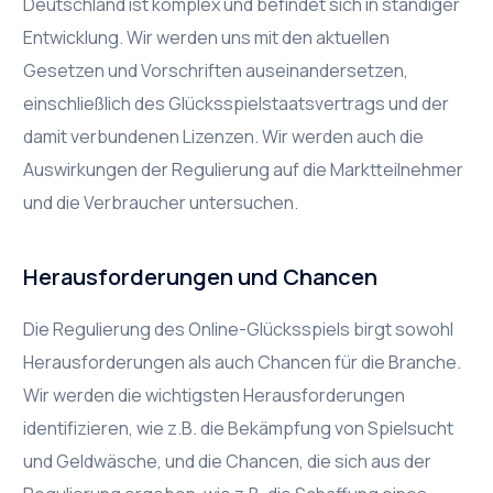
Deutschland ist komplex und befindet sich in ständiger
Entwicklung. Wir werden uns mit den aktuellen
Gesetzen und Vorschriften auseinandersetzen,
einschließlich des Glücksspielstaatsvertrags und der
damit verbundenen Lizenzen. Wir werden auch die
Auswirkungen der Regulierung auf die Marktteilnehmer
und die Verbraucher untersuchen.
Herausforderungen und Chancen
Die Regulierung des Online-Glücksspiels birgt sowohl
Herausforderungen als auch Chancen für die Branche.
Wir werden die wichtigsten Herausforderungen
identifizieren, wie z.B. die Bekämpfung von Spielsucht
und Geldwäsche, und die Chancen, die sich aus der