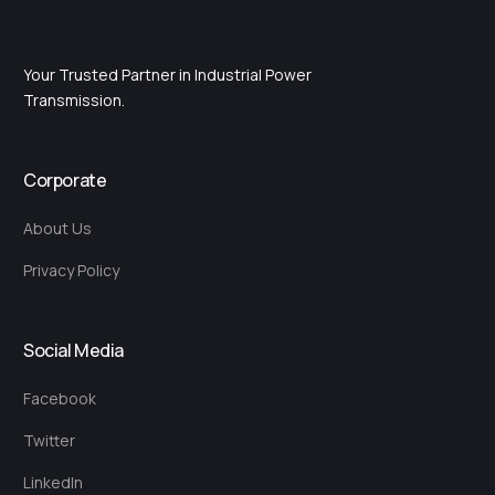
Your Trusted Partner in Industrial Power
Transmission.
Corporate
About Us
Privacy Policy
Social Media
Facebook
Twitter
LinkedIn