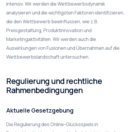
intensiv. Wir werden die Wettbewerbsdynamik
analysieren und die wichtigsten Faktoren identifizieren,
die den Wettbewerb beeinflussen, wie z.B.
Preisgestaltung, Produktinnovation und
Marketingaktivitäten. Wir werden auch die
Auswirkungen von Fusionen und Übernahmen auf die
Wettbewerbslandschaft untersuchen.
Regulierung und rechtliche
Rahmenbedingungen
Aktuelle Gesetzgebung
Die Regulierung des Online-Glücksspiels in