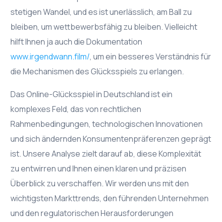
stetigen Wandel, und es ist unerlässlich, am Ball zu
bleiben, um wettbewerbsfähig zu bleiben. Vielleicht
hilft Ihnen ja auch die Dokumentation
www.irgendwann.film/
, um ein besseres Verständnis für
die Mechanismen des Glücksspiels zu erlangen.
Das Online-Glücksspiel in Deutschland ist ein
komplexes Feld, das von rechtlichen
Rahmenbedingungen, technologischen Innovationen
und sich ändernden Konsumentenpräferenzen geprägt
ist. Unsere Analyse zielt darauf ab, diese Komplexität
zu entwirren und Ihnen einen klaren und präzisen
Überblick zu verschaffen. Wir werden uns mit den
wichtigsten Markttrends, den führenden Unternehmen
und den regulatorischen Herausforderungen