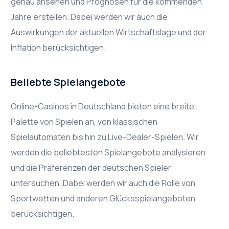
genau ansehen und Prognosen für die kommenden
Jahre erstellen. Dabei werden wir auch die
Auswirkungen der aktuellen Wirtschaftslage und der
Inflation berücksichtigen.
Beliebte Spielangebote
Online-Casinos in Deutschland bieten eine breite
Palette von Spielen an, von klassischen
Spielautomaten bis hin zu Live-Dealer-Spielen. Wir
werden die beliebtesten Spielangebote analysieren
und die Präferenzen der deutschen Spieler
untersuchen. Dabei werden wir auch die Rolle von
Sportwetten und anderen Glücksspielangeboten
berücksichtigen.