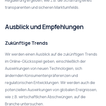
Regulierung ergeben, wie z.B. die Schaffung eines
transparenten und sicheren Marktumfelds.
Ausblick und Empfehlungen
Zukünftige Trends
Wir werden einen Ausblick auf die zukünftigen Trends
im Online-Glücksspiel geben, einschließlich der
Auswirkungen von neuen Technologien, sich
ändernden Konsumentenpräferenzen und
regulatorischen Entwicklungen. Wir werden auch die
potenziellen Auswirkungen von globalen Ereignissen,
wie z.B. wirtschaftlichen Abschwüngen, auf die
Branche untersuchen.