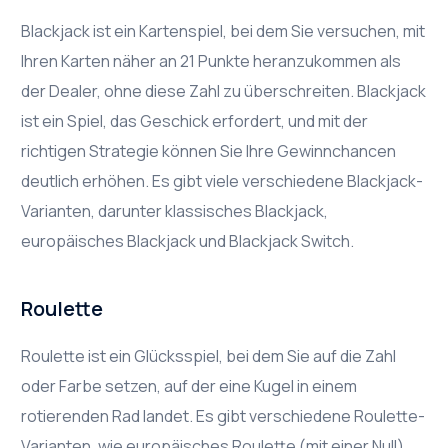
Blackjack ist ein Kartenspiel, bei dem Sie versuchen, mit
Ihren Karten näher an 21 Punkte heranzukommen als
der Dealer, ohne diese Zahl zu überschreiten. Blackjack
ist ein Spiel, das Geschick erfordert, und mit der
richtigen Strategie können Sie Ihre Gewinnchancen
deutlich erhöhen. Es gibt viele verschiedene Blackjack-
Varianten, darunter klassisches Blackjack,
europäisches Blackjack und Blackjack Switch.
Roulette
Roulette ist ein Glücksspiel, bei dem Sie auf die Zahl
oder Farbe setzen, auf der eine Kugel in einem
rotierenden Rad landet. Es gibt verschiedene Roulette-
Varianten, wie europäisches Roulette (mit einer Null),