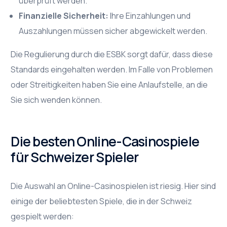
überprüft werden.
Finanzielle Sicherheit:
Ihre Einzahlungen und
Auszahlungen müssen sicher abgewickelt werden.
Die Regulierung durch die ESBK sorgt dafür, dass diese
Standards eingehalten werden. Im Falle von Problemen
oder Streitigkeiten haben Sie eine Anlaufstelle, an die
Sie sich wenden können.
Die besten Online-Casinospiele
für Schweizer Spieler
Die Auswahl an Online-Casinospielen ist riesig. Hier sind
einige der beliebtesten Spiele, die in der Schweiz
gespielt werden: