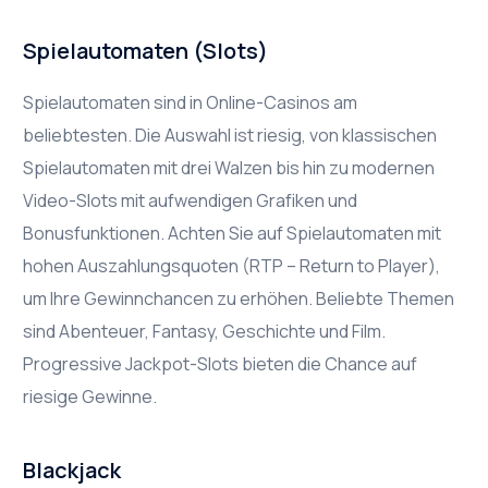
Spielautomaten (Slots)
Spielautomaten sind in Online-Casinos am
beliebtesten. Die Auswahl ist riesig, von klassischen
Spielautomaten mit drei Walzen bis hin zu modernen
Video-Slots mit aufwendigen Grafiken und
Bonusfunktionen. Achten Sie auf Spielautomaten mit
hohen Auszahlungsquoten (RTP – Return to Player),
um Ihre Gewinnchancen zu erhöhen. Beliebte Themen
sind Abenteuer, Fantasy, Geschichte und Film.
Progressive Jackpot-Slots bieten die Chance auf
riesige Gewinne.
Blackjack