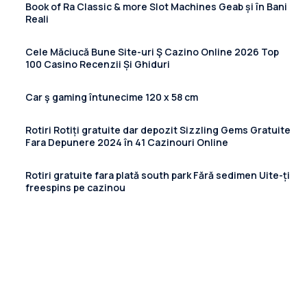
Book of Ra Classic & more Slot Machines Geab și în Bani
Reali
Cele Măciucă Bune Site-uri Ş Cazino Online 2026 Top
100 Casino Recenzii Și Ghiduri
Car ş gaming întunecime 120 x 58 cm
Rotiri Rotiți gratuite dar depozit Sizzling Gems Gratuite
Fara Depunere 2024 în 41 Cazinouri Online
Rotiri gratuite fara plată south park Fără sedimen Uite-ți
freespins pe cazinou