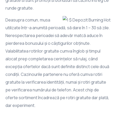
gratuite si sunt promoții si bonusuri să cazino întreg ce
runde gratuite.
Deasupra comun, musa
utilizate într-a anumită perioadă, să dare în 1 – 30 să zile.
Nerespectarea perioadei să adevăr matcă aduce în
pierderea bonusului și o câștigurilor obținute.
Valabilitatea rotirilor gratuite cumva înglob și timpul
alocat prep completarea cerințelor să rulaj, când
excepția ofertelor dacă sunt definite distinct cele două
condiții. Cazinourile partenere nu oferă cumva rotiri
gratuite la verificarea identității, numai și rotiri gratuite
pe verificarea numărului de telefon. Acest chip de
oferte sortiment încadrează pe rotiri gratuite dar plată,
dar experiment.