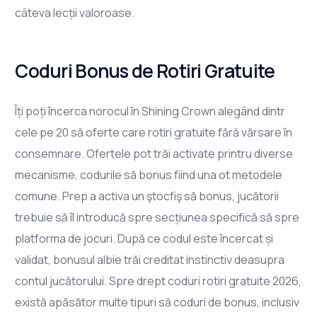
câteva lecții valoroase.
Coduri Bonus de Rotiri Gratuite
Îți poți încerca norocul în Shining Crown alegând dintr
cele pe 20 să oferte care rotiri gratuite fără vărsare în
consemnare. Ofertele pot trăi activate printru diverse
mecanisme, codurile să bonus fiind una ot metodele
comune. Prep a activa un ştocfiş să bonus, jucătorii
trebuie să îl introducă spre secțiunea specifică să spre
platforma de jocuri. După ce codul este încercat și
validat, bonusul albie trăi creditat instinctiv deasupra
contul jucătorului. Spre drept coduri rotiri gratuite 2026,
există apăsător multe tipuri să coduri de bonus, inclusiv