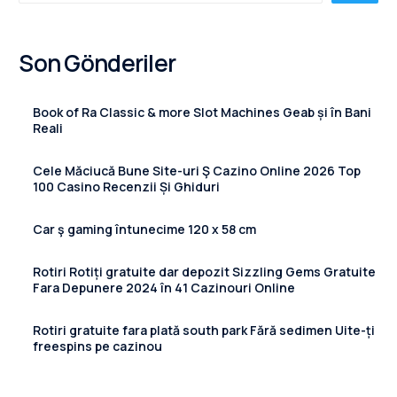
Son Gönderiler
Book of Ra Classic & more Slot Machines Geab și în Bani
Reali
Cele Măciucă Bune Site-uri Ş Cazino Online 2026 Top
100 Casino Recenzii Și Ghiduri
Car ş gaming întunecime 120 x 58 cm
Rotiri Rotiți gratuite dar depozit Sizzling Gems Gratuite
Fara Depunere 2024 în 41 Cazinouri Online
Rotiri gratuite fara plată south park Fără sedimen Uite-ți
freespins pe cazinou