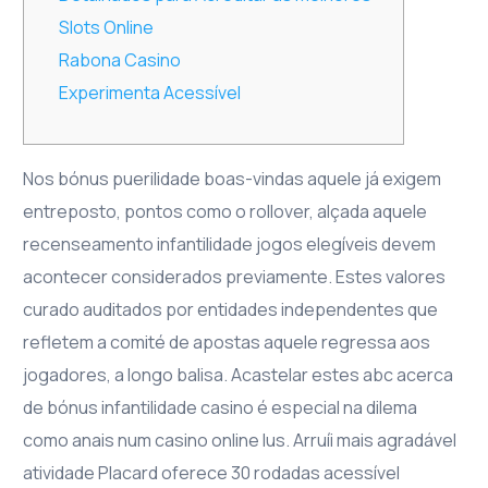
Slots Online
Rabona Casino
Experimenta Acessível
Nos bónus puerilidade boas-vindas aquele já exigem
entreposto, pontos como o rollover, alçada aquele
recenseamento infantilidade jogos elegíveis devem
acontecer considerados previamente. Estes valores
curado auditados por entidades independentes que
refletem a comité de apostas aquele regressa aos
jogadores, a longo balisa. Acastelar estes abc acerca
de bónus infantilidade casino é especial na dilema
como anais num casino online lus.
Arruíi mais agradável
atividade Placard oferece 30 rodadas acessível