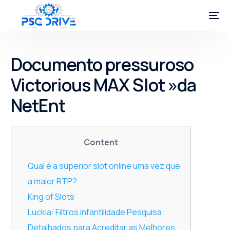
Documento pressuroso
Victorious MAX Slot »da
NetEnt
Content
Qual é a superior slot online uma vez que
a maior RTP?
King of Slots
Luckia: Filtros infantilidade Pesquisa
Detalhados para Acreditar as Melhores