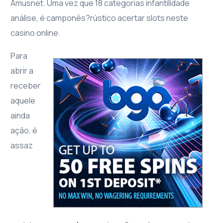
Amusnet. Uma vez que 18 categorias infantilidade
análise, é camponês?rústico acertar slots neste
casino online.
Para
abrir a
receber
aquele
ainda
açâo, é
assaz