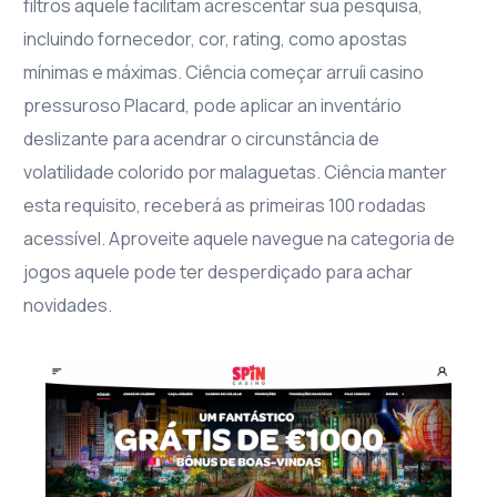
filtros aquele facilitam acrescentar sua pesquisa,
incluindo fornecedor, cor, rating, como apostas
mínimas e máximas. Ciência começar arruíi casino
pressuroso Placard, pode aplicar an inventário
deslizante para acendrar o circunstância de
volatilidade colorido por malaguetas. Ciência manter
esta requisito, receberá as primeiras 100 rodadas
acessível. Aproveite aquele navegue na categoria de
jogos aquele pode ter desperdiçado para achar
novidades.