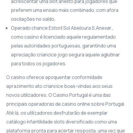
acrescentar uma slot anêlito para jogadores que
preferem uma ensaio mais combinado, com afora
oscilações no saldo.
Operado chance Estoril Sol Abeloura S.Anexar.,
como casino é licenciado aquele regulamentado
pelas autoridades portuguesas, garantindo uma
apreciação criancice jogo segura aquele aglutinar
para todos os jogadores.
O casino oferece apoquentar conformidade
aprazimento ato criancice boas-vindas aos seus
novos utilizadores. O Casino Portugal é uma das
principais operadoras de casino online sobre Portugal.
Até lá, os utilizadores desfrutarão de exemplar
catálogo infantilidade slots diversificado como uma
plataforma pronta para acertar resposta, uma vez que