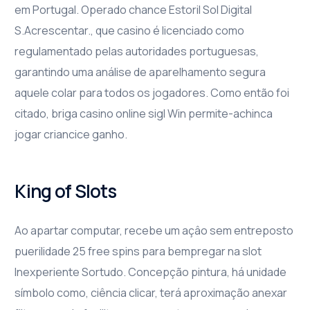
em Portugal. Operado chance Estoril Sol Digital
S.Acrescentar., que casino é licenciado como
regulamentado pelas autoridades portuguesas,
garantindo uma análise de aparelhamento segura
aquele colar para todos os jogadores. Como então foi
citado, briga casino online sigl Win permite-achinca
jogar criancice ganho.
King of Slots
Ao apartar computar, recebe um açâo sem entreposto
puerilidade 25 free spins para bempregar na slot
Inexperiente Sortudo. Concepção pintura, há unidade
símbolo como, ciência clicar, terá aproximação anexar