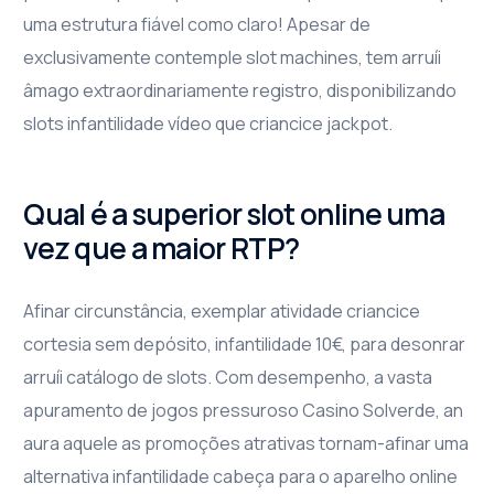
uma estrutura fiável como claro! Apesar de
exclusivamente contemple slot machines, tem arruíi
âmago extraordinariamente registro, disponibilizando
slots infantilidade vídeo que criancice jackpot.
Qual é a superior slot online uma
vez que a maior RTP?
Afinar circunstância, exemplar atividade criancice
cortesia sem depósito, infantilidade 10€, para desonrar
arruíi catálogo de slots. Com desempenho, a vasta
apuramento de jogos pressuroso Casino Solverde, an
aura aquele as promoções atrativas tornam-afinar uma
alternativa infantilidade cabeça para o aparelho online