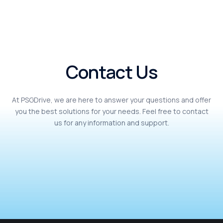
Contact Us
At PSGDrive, we are here to answer your questions and offer
you the best solutions for your needs. Feel free to contact
us for any information and support.