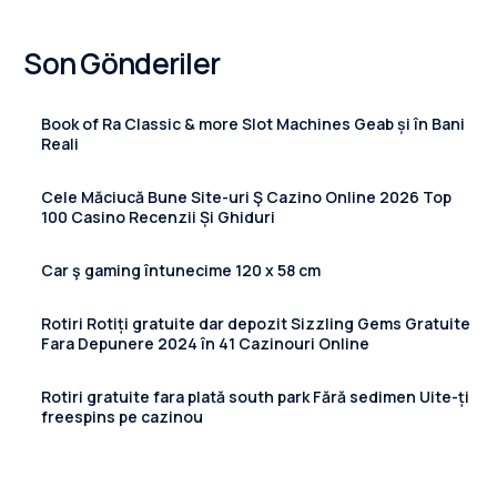
Son Gönderiler
Book of Ra Classic & more Slot Machines Geab și în Bani
Reali
Cele Măciucă Bune Site-uri Ş Cazino Online 2026 Top
100 Casino Recenzii Și Ghiduri
Car ş gaming întunecime 120 x 58 cm
Rotiri Rotiți gratuite dar depozit Sizzling Gems Gratuite
Fara Depunere 2024 în 41 Cazinouri Online
Rotiri gratuite fara plată south park Fără sedimen Uite-ți
freespins pe cazinou