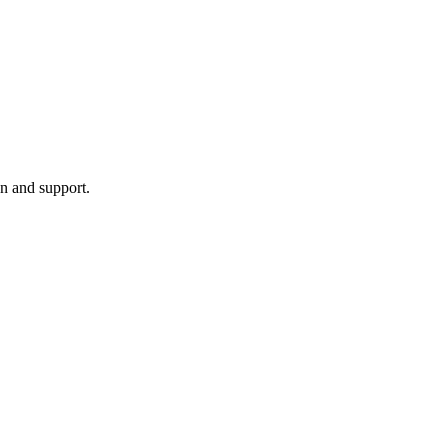
on and support.