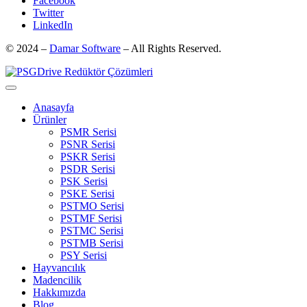
Facebook
Twitter
LinkedIn
© 2024 –
Damar Software
– All Rights Reserved.
Anasayfa
Ürünler
PSMR Serisi
PSNR Serisi
PSKR Serisi
PSDR Serisi
PSK Serisi
PSKE Serisi
PSTMO Serisi
PSTMF Serisi
PSTMC Serisi
PSTMB Serisi
PSY Serisi
Hayvancılık
Madencilik
Hakkımızda
Blog