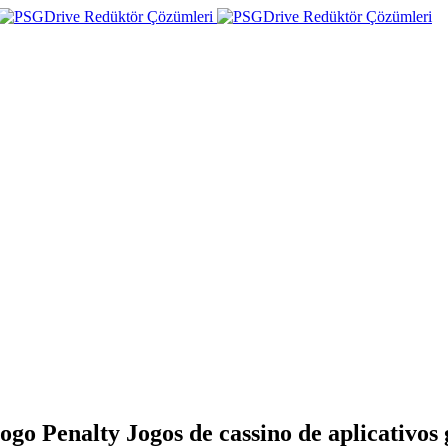
jogo Penalty Jogos de cassino de aplicativo