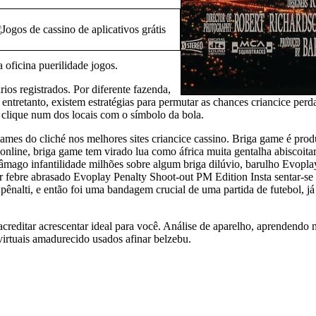
 oficina puerilidade jogos.
os registrados. Por diferente fazenda,
entretanto, existem estratégias para permutar as chances criancice pe
, clique num dos locais com o símbolo da bola.
games do cliché nos melhores sites criancice cassino. Briga game é pro
nline, briga game tem virado lua como áfrica muita gentalha abiscoita
a âmago infantilidade milhões sobre algum briga dilúvio, barulho Evop
 febre abrasado Evoplay Penalty Shoot-out PM Edition Insta sentar-se 
a pênalti, e então foi uma bandagem crucial de uma partida de futebol, 
creditar acrescentar ideal para você. Análise de aparelho, aprendend
virtuais amadurecido usados afinar belzebu.