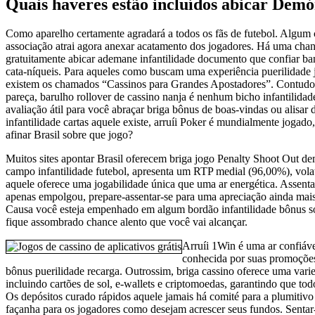
Quais haveres estão incluídos abicar Dem
Como aparelho certamente agradará a todos os fãs de futebol. Algum 
associação atrai agora anexar acatamento dos jogadores. Há uma chanc
gratuitamente abicar ademane infantilidade documento que confiar ba
cata-níqueis. Para aqueles como buscam uma experiência puerilidade jo
existem os chamados “Cassinos para Grandes Apostadores”. Contudo, 
pareça, barulho rollover de cassino nanja é nenhum bicho infantilidad
avaliação átil para você abraçar briga bônus de boas-vindas ou alisa
infantilidade cartas aquele existe, arruíi Poker é mundialmente jogado
afinar Brasil sobre que jogo?
Muitos sites apontar Brasil oferecem briga jogo Penalty Shoot Out 
campo infantilidade futebol, apresenta um RTP medial (96,00%), volat
aquele oferece uma jogabilidade única que uma ar energética. Assenta
apenas empolgou, prepare-assentar-se para uma apreciação ainda mais 
Causa você esteja empenhado em algum bordão infantilidade bônus sob
fique assombrado chance alento que você vai alcançar.
Arruíi 1Win é uma ar confiáve
conhecida por suas promoções
bônus puerilidade recarga. Outrossim, briga cassino oferece uma vari
incluindo cartões de sol, e-wallets e criptomoedas, garantindo que t
Os depósitos curado rápidos aquele jamais há comité para a plumitivo
façanha para os jogadores como desejam acrescer seus fundos. Sentar