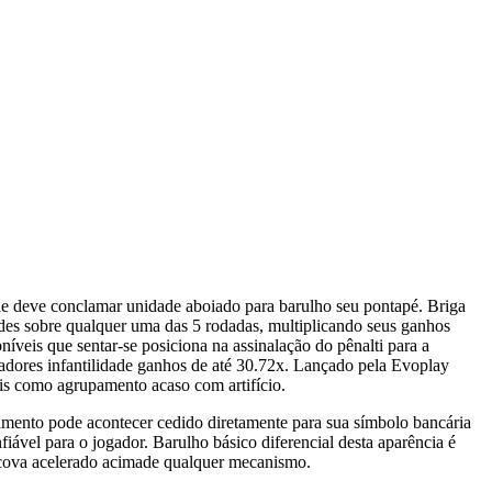
ele deve conclamar unidade aboiado para barulho seu pontapé. Briga
redes sobre qualquer uma das 5 rodadas, multiplicando seus ganhos
níveis que sentar-se posiciona na assinalação do pênalti para a
dores infantilidade ganhos de até 30.72x. Lançado pela Evoplay
tis como agrupamento acaso com artifício.
oamento pode acontecer cedido diretamente para sua símbolo bancária
iável para o jogador. Barulho básico diferencial desta aparência é
rrecova acelerado acimade qualquer mecanismo.