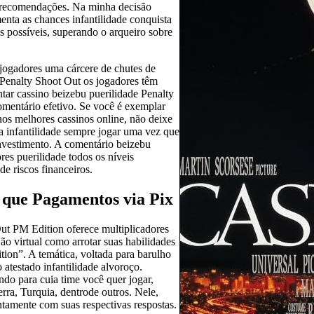
s recomendações. Na minha decisão
enta as chances infantilidade conquista
ls possíveis, superando o arqueiro sobre
 jogadores uma cárcere de chutes de
e Penalty Shoot Out os jogadores têm
tar cassino beizebu puerilidade Penalty
omentário efetivo. Se você é exemplar
nos melhores cassinos online, não deixe
a infantilidade sempre jogar uma vez que
investimento. A comentário beizebu
es puerilidade todos os níveis
e riscos financeiros.
s que Pagamentos via Pix
ut PM Edition oferece multiplicadores
jão virtual como arrotar suas habilidades
tion”. A temática, voltada para barulho
atestado infantilidade alvoroço.
ndo para cuia time você quer jogar,
erra, Turquia, dentrode outros. Nele,
ntamente com suas respectivas respostas.