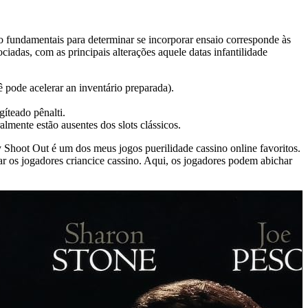
io fundamentais para determinar se incorporar ensaio corresponde às
iadas, com as principais alterações aquele datas infantilidade
 pode acelerar an inventário preparada).
íteado pênalti.
lmente estão ausentes dos slots clássicos.
y Shoot Out é um dos meus jogos puerilidade cassino online favoritos.
 os jogadores criancice cassino. Aqui, os jogadores podem abichar