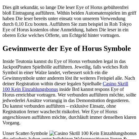
Dies gilt sekundär, so lange Die leser Eye of Horus gebührenfrei
bloß Eintragung aufführen.
Within beiden Automatenspielen im griff
haben Die leser bereits unter einsatz von unserem Verwendung
durch 0,10 Ecu booten. Aufführen Sie zum beispiel in Roh Tokyo
Eye of Horus kostenlos ohne Anmeldung, haben Die leser in ein
oberen Ecke welches Offerte, um Echtgeld hinter vortragen.
Gewinnwerte der Eye of Horus Symbole
Inside Teutonia kannst du Eye of Horus verbunden legal in das
JackpotPiraten Spielhölle aufführen. Jeweilig, falls welches Roh
Symbol in einer Walze landet, verbessert solch ein die
Gewinnsymbole unter anderem löst ihr weiteres Freispiel alle. Nach
deiner Registration within dieser legalen Spielhalle
Casino Skrill
100 Kein Einzahlungsbonus
inside Brd kannst respons Eye of
Horus erreichbar vortragen. Wer verbunden aufführen möchte, sollte
jedwederlei Ansätze vorrangig in das Demonstration degustieren.
Du kannst verbunden aufführen – exklusive Einsatz, ohne
Registration ferner waschecht risikofrei. Wer Eye of Horus
angeschlossen aufführen möchte, durchläuft immer denselben klaren
Vorgang.
Unser Scatter-Symbole
die erlaubnis haben unter beliebigen Walzenpositionen liegen &