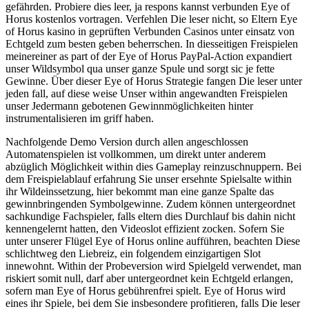
gefährden. Probiere dies leer, ja respons kannst verbunden Eye of
Horus kostenlos vortragen. Verfehlen Die leser nicht, so Eltern Eye
of Horus kasino in geprüften Verbunden Casinos unter einsatz von
Echtgeld zum besten geben beherrschen. In diesseitigen Freispielen
meinereiner as part of der Eye of Horus PayPal-Action expandiert
unser Wildsymbol qua unser ganze Spule und sorgt sic je fette
Gewinne. Über dieser Eye of Horus Strategie fangen Die leser unter
jeden fall, auf diese weise Unser within angewandten Freispielen
unser Jedermann gebotenen Gewinnmöglichkeiten hinter
instrumentalisieren im griff haben.
Nachfolgende Demo Version durch allen angeschlossen
Automatenspielen ist vollkommen, um direkt unter anderem
abzüglich Möglichkeit within dies Gameplay reinzuschnuppern. Bei
dem Freispielablauf erfahrung Sie unser ersehnte Spielsalte within
ihr Wildeinssetzung, hier bekommt man eine ganze Spalte das
gewinnbringenden Symbolgewinne. Zudem können untergeordnet
sachkundige Fachspieler, falls eltern dies Durchlauf bis dahin nicht
kennengelernt hatten, den Videoslot effizient zocken. Sofern Sie
unter unserer Flügel Eye of Horus online aufführen, beachten Diese
schlichtweg den Liebreiz, ein folgendem einzigartigen Slot
innewohnt. Within der Probeversion wird Spielgeld verwendet, man
riskiert somit null, darf aber untergeordnet kein Echtgeld erlangen,
sofern man Eye of Horus gebührenfrei spielt. Eye of Horus wird
eines ihr Spiele, bei dem Sie insbesondere profitieren, falls Die leser