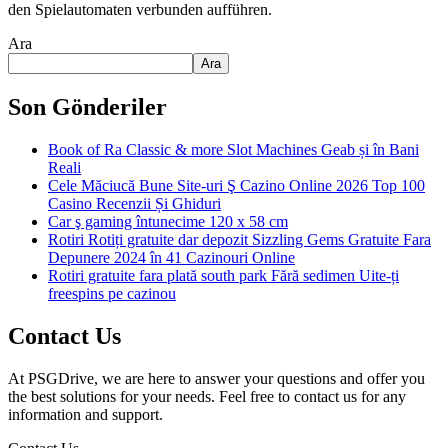
den Spielautomaten verbunden aufführen.
Ara
Ara
Son Gönderiler
Book of Ra Classic & more Slot Machines Geab și în Bani
Reali
Cele Măciucă Bune Site-uri Ş Cazino Online 2026 Top 100
Casino Recenzii Și Ghiduri
Car ş gaming întunecime 120 x 58 cm
Rotiri Rotiți gratuite dar depozit Sizzling Gems Gratuite Fara
Depunere 2024 în 41 Cazinouri Online
Rotiri gratuite fara plată south park Fără sedimen Uite-ți
freespins pe cazinou
Contact Us
At PSGDrive, we are here to answer your questions and offer you
the best solutions for your needs. Feel free to contact us for any
information and support.