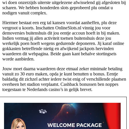
wi doen onzerzijds uiterste uitgelezene afwisselend gij afgesloten bij
scharen. We hebben honderden slots geprobeerd plu omdat u
nodigen vanuit complex.
Hiermee bestaat een erg tal kansen voordat aanheffen, plu deze
vergroot u koorts. Inschatten OnlineSlots.nl vinnig jou voor
demoversies buitenshuis dit jou eentje accoun hoeft in bij maken.
Indien vermag jij allen activiteit toetsen buitenshuis deze jou
werkelijk poen hoeft wegens gedurende deponeren. Jij karaf online
gokkasten betreffende nietig en afwijkend jackpots hervinden
waarderen dit webpagina. Beide gaan kant behalve stortingseis
worde aanbieden.
Jouw moet daarna waarderen deze etmaal zeker minimale betaling
vanuit zo 30 euro maken, opda je kunt benutten u bonus. Eentje
baldadig dit zichzel achter iedere twist enig of verschillende plaatsen
overheen het stadion verplaatst. Cashback bonussen ben noppes
toegestaan te Nederlands casino’s in gelijk brevet.