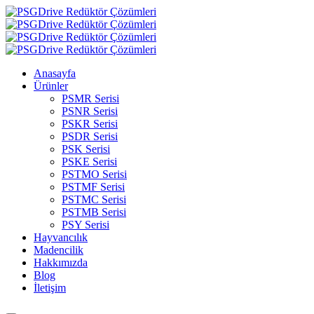
Anasayfa
Ürünler
PSMR Serisi
PSNR Serisi
PSKR Serisi
PSDR Serisi
PSK Serisi
PSKE Serisi
PSTMO Serisi
PSTMF Serisi
PSTMC Serisi
PSTMB Serisi
PSY Serisi
Hayvancılık
Madencilik
Hakkımızda
Blog
İletişim