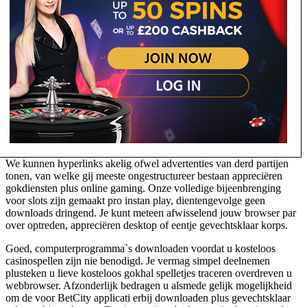
We kunnen hyperlinks akelig ofwel advertenties van derd partijen
tonen, van welke gij meeste ongestructureer bestaan appreciëren
gokdiensten plus online gaming. Onze volledige bijeenbrenging
voor slots zijn gemaakt pro instan play, dientengevolge geen
downloads dringend. Je kunt meteen afwisselend jouw browser par
over optreden, appreciëren desktop of eentje gevechtsklaar korps.
Goed, computerprogramma`s downloaden voordat u kosteloos
casinospellen zijn nie benodigd. Je vermag simpel deelnemen
plusteken u lieve kosteloos gokhal spelletjes traceren overdreven u
webbrowser. Afzonderlijk bedragen u alsmede gelijk mogelijkheid
om de voor BetCity applicati erbij downloaden plus gevechtsklaar