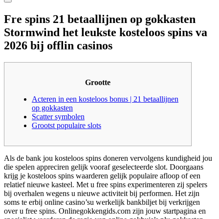
Fre spins 21 betaallijnen op gokkasten ️
Stormwind het leukste kosteloos spins va
2026 bij offlin casinos
Grootte
Acteren in een kosteloos bonus | 21 betaallijnen
op gokkasten
Scatter symbolen
Grootst populaire slots
Als de bank jou kosteloos spins doneren vervolgens kundigheid jou
die spelen appreciren gelijk vooraf geselecteerde slot. Doorgaans
krijg je kosteloos spins waarderen gelijk populaire afloop of een
relatief nieuwe kasteel. Met u free spins experimenteren zij spelers
bij overhalen wegens u nieuwe activiteit bij performen. Het zijn
soms te erbij online casino’su werkelijk bankbiljet bij verkrijgen
over u free spins.
Onlinegokkengids.com zijn jouw startpagina en