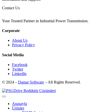
Contact Us
Your Trusted Partner in Industrial Power Transmission.
Corporate
About Us
Privacy Policy
Social Media
Facebook
Twitter
LinkedIn
© 2024 –
Damar Software
– All Rights Reserved.
Anasayfa
Ürünler