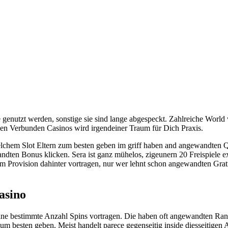
e genutzt werden, sonstige sie sind lange abgespeckt. Zahlreiche World 
den Verbunden Casinos wird irgendeiner Traum für Dich Praxis.
chem Slot Eltern zum besten geben im griff haben and angewandten Qu
dten Bonus klicken. Sera ist ganz mühelos, zigeunern 20 Freispiele ex
iesem Provision dahinter vortragen, nur wer lehnt schon angewandten Gra
asino
eine bestimmte Anzahl Spins vortragen. Die haben oft angewandten Ra
 besten geben. Meist handelt parece gegenseitig inside diesseitigen A