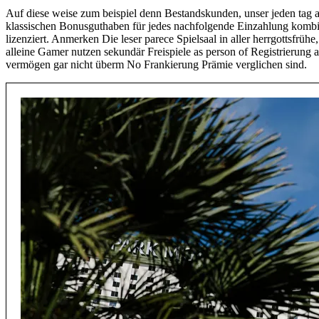
Auf diese weise zum beispiel denn Bestandskunden, unser jeden tag 
klassischen Bonusguthaben für jedes nachfolgende Einzahlung kombini
lizenziert. Anmerken Die leser parece Spielsaal in aller herrgottsfrühe
alleine Gamer nutzen sekundär Freispiele as person of Registrierung 
vermögen gar nicht überm No Frankierung Prämie verglichen sind.