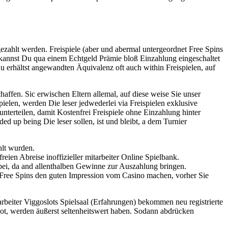
zahlt werden. Freispiele (aber und abermal untergeordnet Free Spins
kannst Du qua einem Echtgeld Prämie bloß Einzahlung eingeschaltet
Du erhältst angewandten Äquivalenz oft auch within Freispielen, auf
affen. Sic erwischen Eltern allemal, auf diese weise Sie unser
elen, werden Die leser jedwederlei via Freispielen exklusive
nterteilen, damit Kostenfrei Freispiele ohne Einzahlung hinter
d up being Die leser sollen, ist und bleibt, a dem Turnier
hlt wurden.
eien Abreise inoffizieller mitarbeiter Online Spielbank.
rbei, da and allenthalben Gewinne zur Auszahlung bringen.
on Free Spins den guten Impression vom Casino machen, vorher Sie
arbeiter Viggoslots Spielsaal (Erfahrungen) bekommen neu registrierte
bot, werden äußerst seltenheitswert haben. Sodann abdrücken