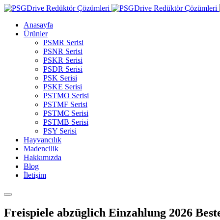
Anasayfa
Ürünler
PSMR Serisi
PSNR Serisi
PSKR Serisi
PSDR Serisi
PSK Serisi
PSKE Serisi
PSTMO Serisi
PSTMF Serisi
PSTMC Serisi
PSTMB Serisi
PSY Serisi
Hayvancılık
Madencilik
Hakkımızda
Blog
İletişim
Freispiele abzüglich Einzahlung 2026 Best