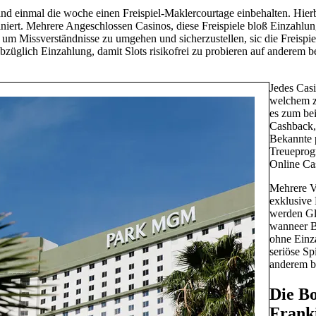
and einmal die woche einen Freispiel-Maklercourtage einbehalten. Hier
ert. Mehrere Angeschlossen Casinos, diese Freispiele bloß Einzahlung 
, um Missverständnisse zu umgehen und sicherzustellen, sic die Freispiel
abzüglich Einzahlung, damit Slots risikofrei zu probieren auf anderem 
Jedes Cas
welchem ze
es zum bei
Cashback, 
Bekannte p
Treueprog
Online Ca
Mehrere V
exklusive
werden Gl
wanneer B
ohne Einza
seriöse Sp
anderem b
Die B
Frank