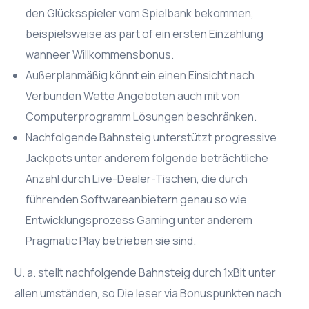
den Glücksspieler vom Spielbank bekommen,
beispielsweise as part of ein ersten Einzahlung
wanneer Willkommensbonus.
Außerplanmäßig könnt ein einen Einsicht nach
Verbunden Wette Angeboten auch mit von
Computerprogramm Lösungen beschränken.
Nachfolgende Bahnsteig unterstützt progressive
Jackpots unter anderem folgende beträchtliche
Anzahl durch Live-Dealer-Tischen, die durch
führenden Softwareanbietern genau so wie
Entwicklungsprozess Gaming unter anderem
Pragmatic Play betrieben sie sind.
U. a. stellt nachfolgende Bahnsteig durch 1xBit unter
allen umständen, so Die leser via Bonuspunkten nach