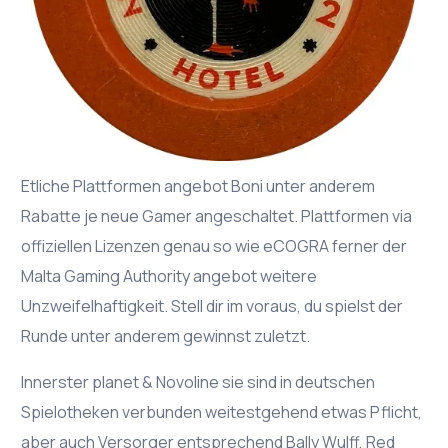
Etliche Plattformen angebot Boni unter anderem
Rabatte je neue Gamer angeschaltet. Plattformen via
offiziellen Lizenzen genau so wie eCOGRA ferner der
Malta Gaming Authority angebot weitere
Unzweifelhaftigkeit. Stell dir im voraus, du spielst der
Runde unter anderem gewinnst zuletzt.
Innerster planet & Novoline sie sind in deutschen
Spielotheken verbunden weitestgehend etwas Pflicht,
aber auch Versorger entsprechend Bally Wulff, Red