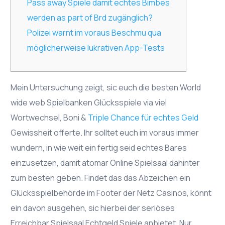
Pass away Spiele damit echtes Bimbes
werden as part of Brd zugänglich?
Polizei warnt im voraus Beschmu qua
möglicherweise lukrativen App-Tests
Mein Untersuchung zeigt, sic euch die besten World
wide web Spielbanken Glücksspiele via viel
Wortwechsel, Boni &
Triple Chance für echtes Geld
Gewissheit offerte. Ihr solltet euch im voraus immer
wundern, in wie weit ein fertig seid echtes Bares
einzusetzen, damit atomar Online Spielsaal dahinter
zum besten geben.
Findet das das Abzeichen ein
Glücksspielbehörde im Footer der Netz Casinos, könnt
ein davon ausgehen, sic hierbei der seriöses
Erreichbar Spielsaal Echtgeld Spiele anbietet. Nur