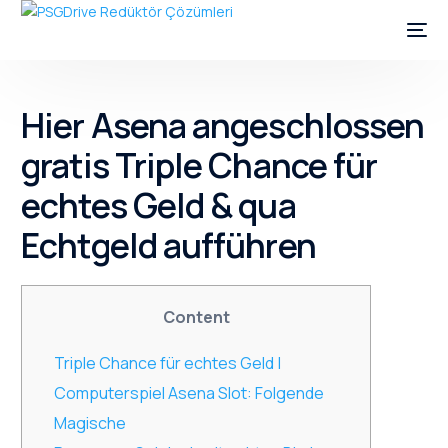
Hier Asena angeschlossen
gratis Triple Chance für
echtes Geld & qua
Echtgeld aufführen
Content
Triple Chance für echtes Geld |
Computerspiel Asena Slot: Folgende
Magische