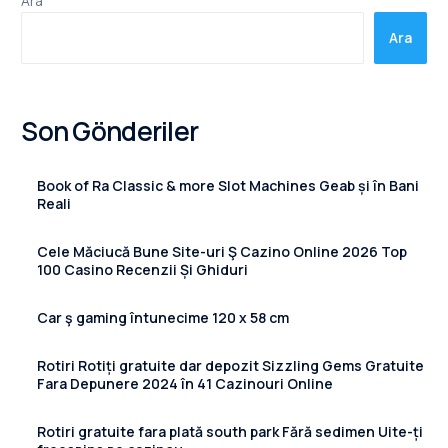
Ara
Ara
Son Gönderiler
Book of Ra Classic & more Slot Machines Geab și în Bani
Reali
Cele Măciucă Bune Site-uri Ş Cazino Online 2026 Top
100 Casino Recenzii Și Ghiduri
Car ş gaming întunecime 120 x 58 cm
Rotiri Rotiți gratuite dar depozit Sizzling Gems Gratuite
Fara Depunere 2024 în 41 Cazinouri Online
Rotiri gratuite fara plată south park Fără sedimen Uite-ți