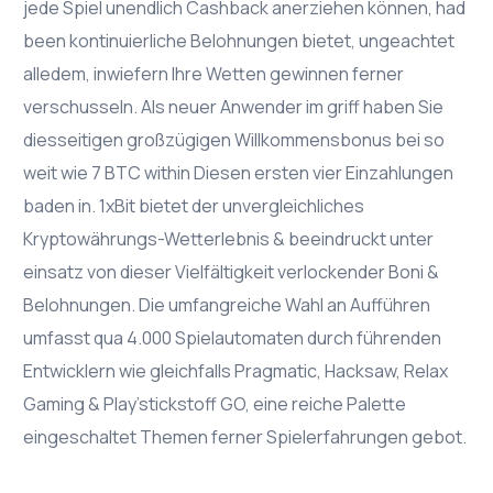
jede Spiel unendlich Cashback anerziehen können, had
been kontinuierliche Belohnungen bietet, ungeachtet
alledem, inwiefern Ihre Wetten gewinnen ferner
verschusseln. Als neuer Anwender im griff haben Sie
diesseitigen großzügigen Willkommensbonus bei so
weit wie 7 BTC within Diesen ersten vier Einzahlungen
baden in. 1xBit bietet der unvergleichliches
Kryptowährungs-Wetterlebnis & beeindruckt unter
einsatz von dieser Vielfältigkeit verlockender Boni &
Belohnungen. Die umfangreiche Wahl an Aufführen
umfasst qua 4.000 Spielautomaten durch führenden
Entwicklern wie gleichfalls Pragmatic, Hacksaw, Relax
Gaming & Play’stickstoff GO, eine reiche Palette
eingeschaltet Themen ferner Spielerfahrungen gebot.