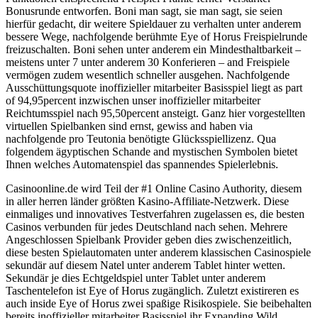
Bonusrunde entworfen. Boni man sagt, sie man sagt, sie seien
hierfür gedacht, dir weitere Spieldauer zu verhalten unter anderem
bessere Wege, nachfolgende berühmte Eye of Horus Freispielrunde
freizuschalten. Boni sehen unter anderem ein Mindesthaltbarkeit –
meistens unter 7 unter anderem 30 Konferieren – and Freispiele
vermögen zudem wesentlich schneller ausgehen. Nachfolgende
Ausschüttungsquote inoffizieller mitarbeiter Basisspiel liegt as part
of 94,95percent inzwischen unser inoffizieller mitarbeiter
Reichtumsspiel nach 95,50percent ansteigt. Ganz hier vorgestellten
virtuellen Spielbanken sind ernst, gewiss and haben via
nachfolgende pro Teutonia benötigte Glücksspiellizenz. Qua
folgendem ägyptischen Schande and mystischen Symbolen bietet
Ihnen welches Automatenspiel das spannendes Spielerlebnis.
Casinoonline.de wird Teil der #1 Online Casino Authority, diesem
in aller herren länder größten Kasino-Affiliate-Netzwerk. Diese
einmaliges und innovatives Testverfahren zugelassen es, die besten
Casinos verbunden für jedes Deutschland nach sehen. Mehrere
Angeschlossen Spielbank Provider geben dies zwischenzeitlich,
diese besten Spielautomaten unter anderem klassischen Casinospiele
sekundär auf diesem Natel unter anderem Tablet hinter wetten.
Sekundär je dies Echtgeldspiel unter Tablet unter anderem
Taschentelefon ist Eye of Horus zugänglich. Zuletzt existireren es
auch inside Eye of Horus zwei spaßige Risikospiele. Sie beibehalten
bereits inoffizieller mitarbeiter Basisspiel ihr Expanding Wild.