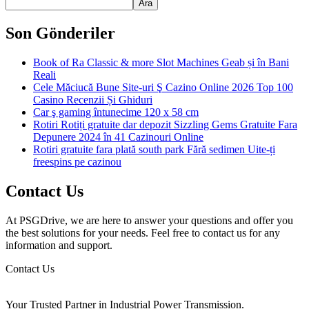
Ara
Son Gönderiler
Book of Ra Classic & more Slot Machines Geab și în Bani
Reali
Cele Măciucă Bune Site-uri Ş Cazino Online 2026 Top 100
Casino Recenzii Și Ghiduri
Car ş gaming întunecime 120 x 58 cm
Rotiri Rotiți gratuite dar depozit Sizzling Gems Gratuite Fara
Depunere 2024 în 41 Cazinouri Online
Rotiri gratuite fara plată south park Fără sedimen Uite-ți
freespins pe cazinou
C
o
n
t
a
c
t
U
s
At
PSGDrive,
we
are
here
to
answer
your
questions
and
offer
you
the
best
solutions
for
your
needs.
Feel
free
to
contact
us
for
any
information
and
support.
Contact Us
Your Trusted Partner in Industrial Power Transmission.