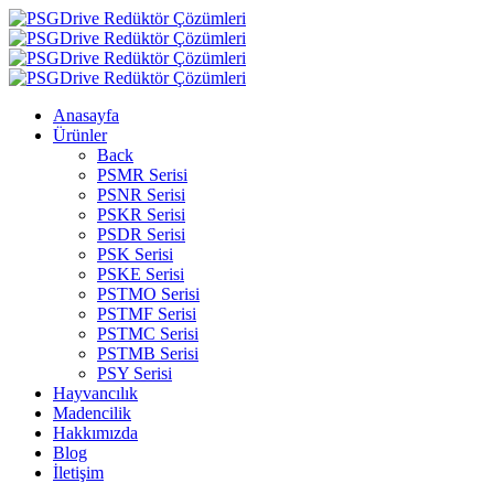
Anasayfa
Ürünler
Back
PSMR Serisi
PSNR Serisi
PSKR Serisi
PSDR Serisi
PSK Serisi
PSKE Serisi
PSTMO Serisi
PSTMF Serisi
PSTMC Serisi
PSTMB Serisi
PSY Serisi
Hayvancılık
Madencilik
Hakkımızda
Blog
İletişim