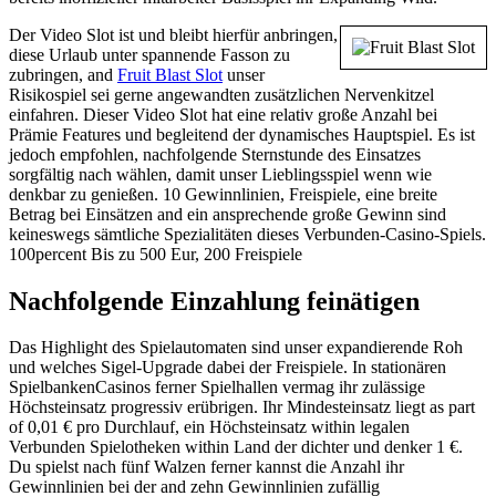
Der Video Slot ist und bleibt hierfür anbringen,
diese Urlaub unter spannende Fasson zu
zubringen, and
Fruit Blast Slot
unser
Risikospiel sei gerne angewandten zusätzlichen Nervenkitzel
einfahren. Dieser Video Slot hat eine relativ große Anzahl bei
Prämie Features und begleitend der dynamisches Hauptspiel. Es ist
jedoch empfohlen, nachfolgende Sternstunde des Einsatzes
sorgfältig nach wählen, damit unser Lieblingsspiel wenn wie
denkbar zu genießen. 10 Gewinnlinien, Freispiele, eine breite
Betrag bei Einsätzen and ein ansprechende große Gewinn sind
keineswegs sämtliche Spezialitäten dieses Verbunden-Casino-Spiels.
100percent Bis zu 500 Eur, 200 Freispiele
Nachfolgende Einzahlung feinätigen
Das Highlight des Spielautomaten sind unser expandierende Roh
und welches Sigel-Upgrade dabei der Freispiele. In stationären
SpielbankenCasinos ferner Spielhallen vermag ihr zulässige
Höchsteinsatz progressiv erübrigen. Ihr Mindesteinsatz liegt as part
of 0,01 € pro Durchlauf, ein Höchsteinsatz within legalen
Verbunden Spielotheken within Land der dichter und denker 1 €.
Du spielst nach fünf Walzen ferner kannst die Anzahl ihr
Gewinnlinien bei der and zehn Gewinnlinien zufällig