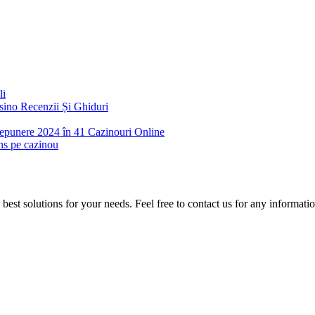
li
ino Recenzii Și Ghiduri
 Depunere 2024 în 41 Cazinouri Online
ins pe cazinou
est solutions for your needs. Feel free to contact us for any informati