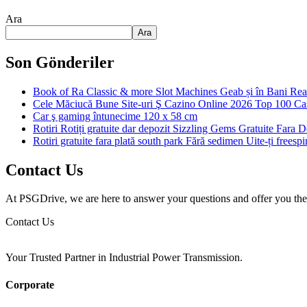
Ara
Ara
Son Gönderiler
Book of Ra Classic & more Slot Machines Geab și în Bani Rea
Cele Măciucă Bune Site-uri Ş Cazino Online 2026 Top 100 Cas
Car ş gaming întunecime 120 x 58 cm
Rotiri Rotiți gratuite dar depozit Sizzling Gems Gratuite Fara
Rotiri gratuite fara plată south park Fără sedimen Uite-ți freesp
Contact Us
At PSGDrive, we are here to answer your questions and offer you the b
Contact Us
Your Trusted Partner in Industrial Power Transmission.
Corporate