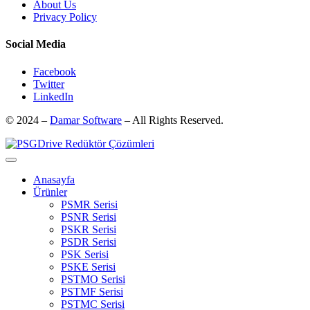
About Us
Privacy Policy
Social Media
Facebook
Twitter
LinkedIn
© 2024 –
Damar Software
– All Rights Reserved.
Anasayfa
Ürünler
PSMR Serisi
PSNR Serisi
PSKR Serisi
PSDR Serisi
PSK Serisi
PSKE Serisi
PSTMO Serisi
PSTMF Serisi
PSTMC Serisi