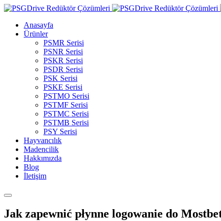
Anasayfa
Ürünler
PSMR Serisi
PSNR Serisi
PSKR Serisi
PSDR Serisi
PSK Serisi
PSKE Serisi
PSTMO Serisi
PSTMF Serisi
PSTMC Serisi
PSTMB Serisi
PSY Serisi
Hayvancılık
Madencilik
Hakkımızda
Blog
İletişim
Jak zapewnić płynne logowanie do Mostbe