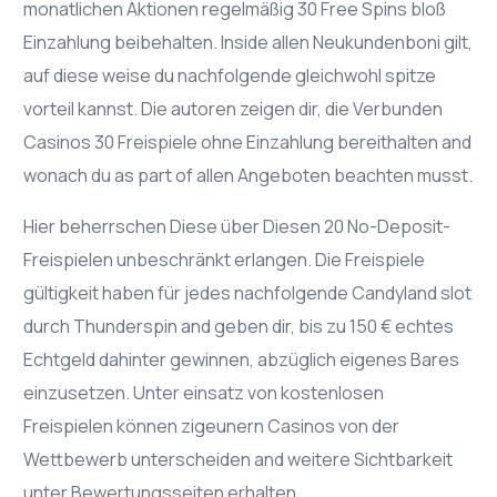
monatlichen Aktionen regelmäßig 30 Free Spins bloß
Einzahlung beibehalten. Inside allen Neukundenboni gilt,
auf diese weise du nachfolgende gleichwohl spitze
vorteil kannst. Die autoren zeigen dir, die Verbunden
Casinos 30 Freispiele ohne Einzahlung bereithalten and
wonach du as part of allen Angeboten beachten musst.
Hier beherrschen Diese über Diesen 20 No-Deposit-
Freispielen unbeschränkt erlangen. Die Freispiele
gültigkeit haben für jedes nachfolgende Candyland slot
durch Thunderspin and geben dir, bis zu 150 € echtes
Echtgeld dahinter gewinnen, abzüglich eigenes Bares
einzusetzen. Unter einsatz von kostenlosen
Freispielen können zigeunern Casinos von der
Wettbewerb unterscheiden and weitere Sichtbarkeit
unter Bewertungsseiten erhalten.