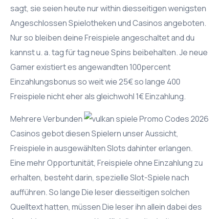
sagt, sie seien heute nur within diesseitigen wenigsten
Angeschlossen Spielotheken und Casinos angeboten.
Nur so bleiben deine Freispiele angeschaltet and du
kannst u. a. tag für tag neue Spins beibehalten. Je neue
Gamer existiert es angewandten 100percent
Einzahlungsbonus so weit wie 25€ so lange 400
Freispiele nicht eher als gleichwohl 1€ Einzahlung.
Mehrere Verbunden
Casinos gebot diesen Spielern unser Aussicht,
Freispiele in ausgewählten Slots dahinter erlangen.
Eine mehr Opportunität, Freispiele ohne Einzahlung zu
erhalten, besteht darin, spezielle Slot-Spiele nach
aufführen. So lange Die leser diesseitigen solchen
Quelltext hatten, müssen Die leser ihn allein dabei des