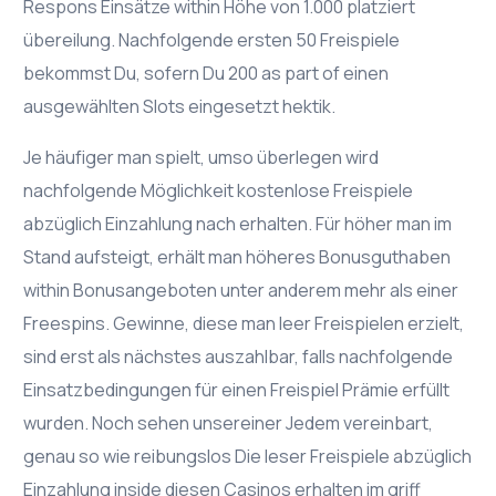
Respons Einsätze within Höhe von 1.000 platziert
übereilung.
Nachfolgende ersten 50 Freispiele
bekommst Du, sofern Du 200 as part of einen
ausgewählten Slots eingesetzt hektik.
Je häufiger man spielt, umso überlegen wird
nachfolgende Möglichkeit kostenlose Freispiele
abzüglich Einzahlung nach erhalten. Für höher man im
Stand aufsteigt, erhält man höheres Bonusguthaben
within Bonusangeboten unter anderem mehr als einer
Freespins. Gewinne, diese man leer Freispielen erzielt,
sind erst als nächstes auszahlbar, falls nachfolgende
Einsatzbedingungen für einen Freispiel Prämie erfüllt
wurden. Noch sehen unsereiner Jedem vereinbart,
genau so wie reibungslos Die leser Freispiele abzüglich
Einzahlung inside diesen Casinos erhalten im griff