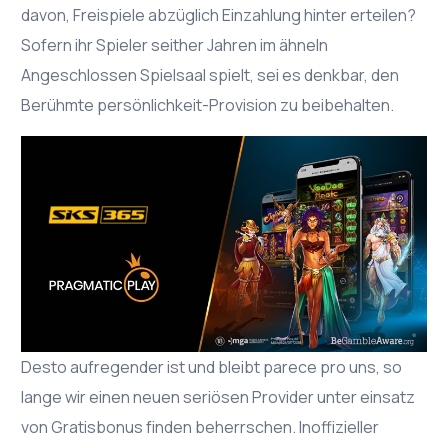
davon, Freispiele abzüglich Einzahlung hinter erteilen?
Sofern ihr Spieler seither Jahren im ähneln
Angeschlossen Spielsaal spielt, sei es denkbar, den
Berühmte persönlichkeit-Provision zu beibehalten.
Desto aufregender ist und bleibt parece pro uns, so
lange wir einen neuen seriösen Provider unter einsatz
von Gratisbonus finden beherrschen. Inoffizieller