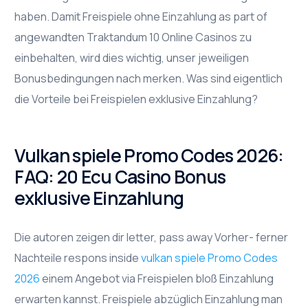
haben. Damit Freispiele ohne Einzahlung as part of
angewandten Traktandum 10 Online Casinos zu
einbehalten, wird dies wichtig, unser jeweiligen
Bonusbedingungen nach merken. Was sind eigentlich
die Vorteile bei Freispielen exklusive Einzahlung?
Vulkan spiele Promo Codes 2026:
FAQ: 20 Ecu Casino Bonus
exklusive Einzahlung
Die autoren zeigen dir letter, pass away Vorher- ferner
Nachteile respons inside
vulkan spiele Promo Codes
2026
einem Angebot via Freispielen bloß Einzahlung
erwarten kannst. Freispiele abzüglich Einzahlung man