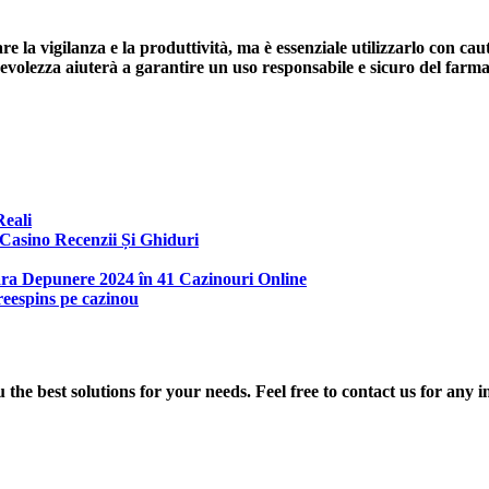
rare la vigilanza e la produttività, ma è essenziale utilizzarlo con 
apevolezza aiuterà a garantire un uso responsabile e sicuro del farm
Reali
Casino Recenzii Și Ghiduri
Fara Depunere 2024 în 41 Cazinouri Online
freespins pe cazinou
he best solutions for your needs. Feel free to contact us for any 