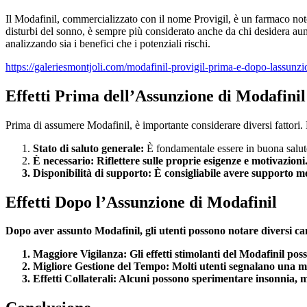
Il Modafinil, commercializzato con il nome Provigil, è un farmaco noto 
disturbi del sonno, è sempre più considerato anche da chi desidera aume
analizzando sia i benefici che i potenziali rischi.
https://galeriesmontjoli.com/modafinil-provigil-prima-e-dopo-lassunzi
Effetti Prima dell’Assunzione di Modafinil
Prima di assumere Modafinil, è importante considerare diversi fattori. 
Stato di saluto generale:
È fondamentale essere in buona salute
È necessario: Riflettere sulle proprie esigenze e motivazion
Disponibilità di supporto:
È consigliabile avere supporto med
Effetti Dopo l’Assunzione di Modafinil
Dopo aver assunto Modafinil, gli utenti possono notare diversi c
Maggiore Vigilanza:
Gli effetti stimolanti del Modafinil po
Migliore Gestione del Tempo:
Molti utenti segnalano una mag
Effetti Collaterali:
Alcuni possono sperimentare insonnia, ma