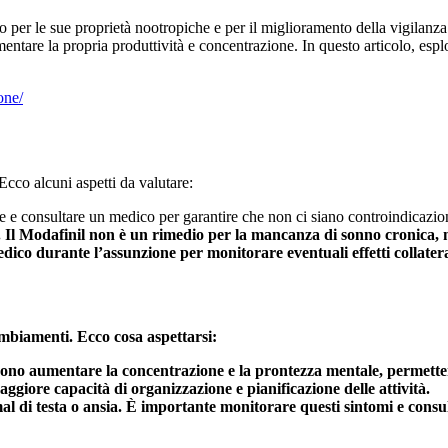
per le sue proprietà nootropiche e per il miglioramento della vigilanza.
ntare la propria produttività e concentrazione. In questo articolo, espl
one/
Ecco alcuni aspetti da valutare:
 e consultare un medico per garantire che non ci siano controindicazio
i. Il Modafinil non è un rimedio per la mancanza di sonno cronica, m
ico durante l’assunzione per monitorare eventuali effetti collatera
ambiamenti. Ecco cosa aspettarsi:
ssono aumentare la concentrazione e la prontezza mentale, permetten
giore capacità di organizzazione e pianificazione delle attività.
l di testa o ansia. È importante monitorare questi sintomi e consu