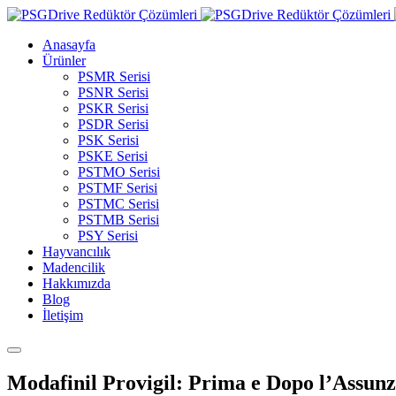
Anasayfa
Ürünler
PSMR Serisi
PSNR Serisi
PSKR Serisi
PSDR Serisi
PSK Serisi
PSKE Serisi
PSTMO Serisi
PSTMF Serisi
PSTMC Serisi
PSTMB Serisi
PSY Serisi
Hayvancılık
Madencilik
Hakkımızda
Blog
İletişim
Modafinil Provigil: Prima e Dopo l’Assun