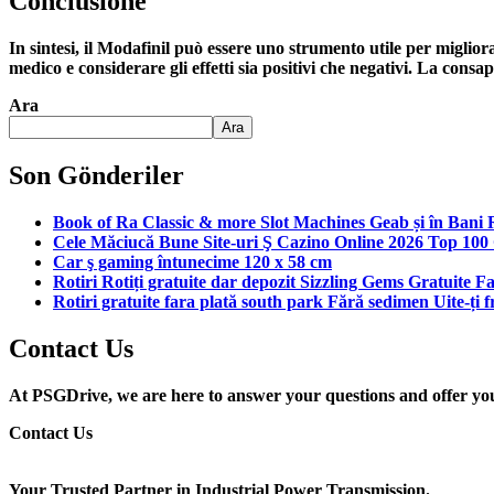
Conclusione
In sintesi, il Modafinil può essere uno strumento utile per miglio
medico e considerare gli effetti sia positivi che negativi. La cons
Ara
Ara
Son Gönderiler
Book of Ra Classic & more Slot Machines Geab și în Bani 
Cele Măciucă Bune Site-uri Ş Cazino Online 2026 Top 100 
Car ş gaming întunecime 120 x 58 cm
Rotiri Rotiți gratuite dar depozit Sizzling Gems Gratuite 
Rotiri gratuite fara plată south park Fără sedimen Uite-ți 
Contact Us
At PSGDrive, we are here to answer your questions and offer you t
Contact Us
Your Trusted Partner in Industrial Power Transmission.