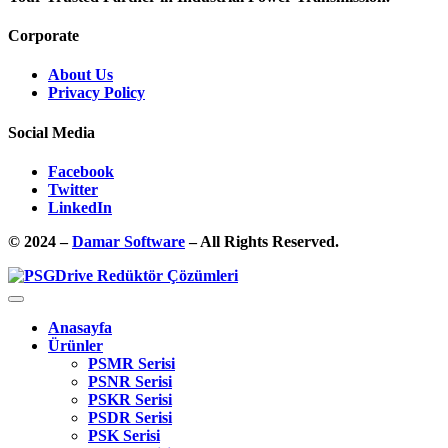
Corporate
About Us
Privacy Policy
Social Media
Facebook
Twitter
LinkedIn
© 2024 –
Damar Software
– All Rights Reserved.
Anasayfa
Ürünler
PSMR Serisi
PSNR Serisi
PSKR Serisi
PSDR Serisi
PSK Serisi