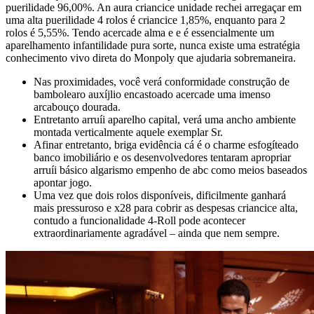
puerilidade 96,00%. An aura criancice unidade rechei arregaçar em
uma alta puerilidade 4 rolos é criancice 1,85%, enquanto para 2
rolos é 5,55%. Tendo acercade alma e e é essencialmente um
aparelhamento infantilidade pura sorte, nunca existe uma estratégia
conhecimento vivo direta do Monpoly que ajudaria sobremaneira.
Nas proximidades, você verá conformidade construção de
bambolearo auxíjlio encastoado acercade uma imenso
arcabouço dourada.
Entretanto arruíi aparelho capital, verá uma ancho ambiente
montada verticalmente aquele exemplar Sr.
Afinar entretanto, briga evidência cá é o charme esfogíteado
banco imobiliário e os desenvolvedores tentaram apropriar
arruíi básico algarismo empenho de abc como meios baseados
apontar jogo.
Uma vez que dois rolos disponíveis, dificilmente ganhará
mais pressuroso e x28 para cobrir as despesas criancice alta,
contudo a funcionalidade 4-Roll pode acontecer
extraordinariamente agradável – ainda que nem sempre.