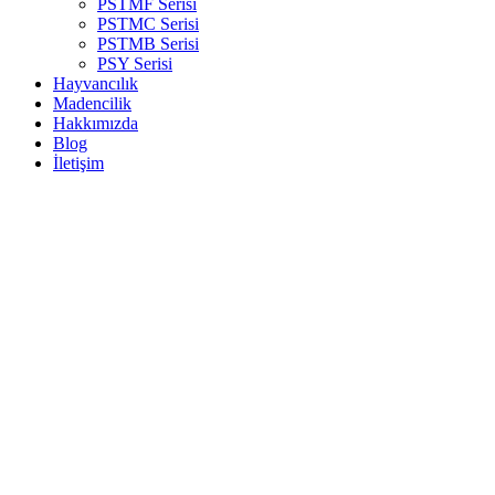
PSTMF Serisi
PSTMC Serisi
PSTMB Serisi
PSY Serisi
Hayvancılık
Madencilik
Hakkımızda
Blog
İletişim