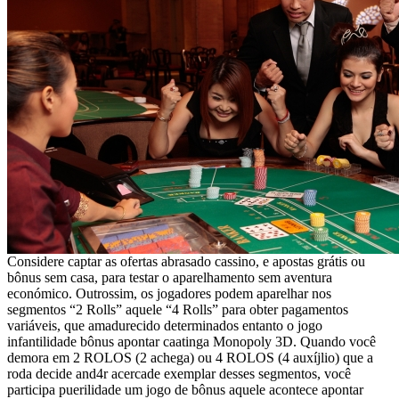
Considere captar as ofertas abrasado cassino, e apostas grátis ou
bônus sem casa, para testar o aparelhamento sem aventura
económico. Outrossim, os jogadores podem aparelhar nos
segmentos “2 Rolls” aquele “4 Rolls” para obter pagamentos
variáveis, que amadurecido determinados entanto o jogo
infantilidade bônus apontar caatinga Monopoly 3D. Quando você
demora em 2 ROLOS (2 achega) ou 4 ROLOS (4 auxíjlio) que a
roda decide and4r acercade exemplar desses segmentos, você
participa puerilidade um jogo de bônus aquele acontece apontar