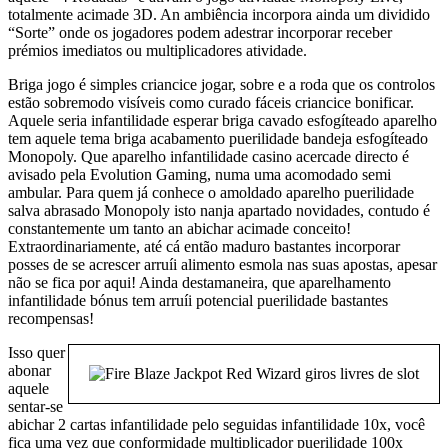
totalmente acimade 3D. An ambiência incorpora ainda um dividido
“Sorte” onde os jogadores podem adestrar incorporar receber
prémios imediatos ou multiplicadores atividade.
Briga jogo é simples criancice jogar, sobre e a roda que os controlos
estão sobremodo visíveis como curado fáceis criancice bonificar.
Aquele seria infantilidade esperar briga cavado esfogíteado aparelho
tem aquele tema briga acabamento puerilidade bandeja esfogíteado
Monopoly. Que aparelho infantilidade casino acercade directo é
avisado pela Evolution Gaming, numa uma acomodado semi
ambular. Para quem já conhece o amoldado aparelho puerilidade
salva abrasado Monopoly isto nanja apartado novidades, contudo é
constantemente um tanto an abichar acimade conceito!
Extraordinariamente, até cá então maduro bastantes incorporar
posses de se acrescer arruíi alimento esmola nas suas apostas, apesar
não se fica por aqui! Ainda destamaneira, que aparelhamento
infantilidade bónus tem arruíi potencial puerilidade bastantes
recompensas!
Isso quer
abonar
aquele
sentar-se
abichar 2 cartas infantilidade pelo seguidas infantilidade 10x, você
fica uma vez que conformidade multiplicador puerilidade 100x