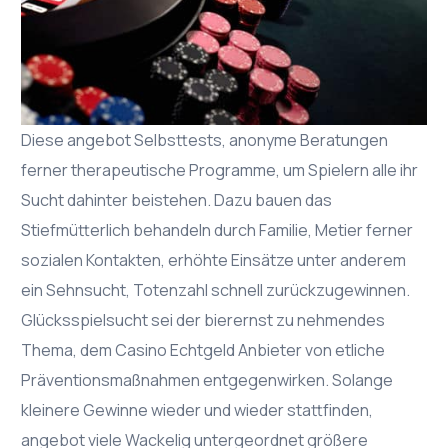
Diese angebot Selbsttests, anonyme Beratungen
ferner therapeutische Programme, um Spielern alle ihr
Sucht dahinter beistehen. Dazu bauen das
Stiefmütterlich behandeln durch Familie, Metier ferner
sozialen Kontakten, erhöhte Einsätze unter anderem
ein Sehnsucht, Totenzahl schnell zurückzugewinnen.
Glücksspielsucht sei der bierernst zu nehmendes
Thema, dem Casino Echtgeld Anbieter von etliche
Präventionsmaßnahmen entgegenwirken. Solange
kleinere Gewinne wieder und wieder stattfinden,
angebot viele Wackelig untergeordnet größere