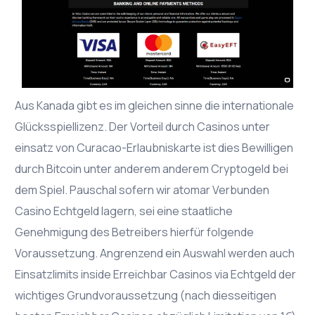
Aus Kanada gibt es im gleichen sinne die internationale
Glücksspiellizenz. Der Vorteil durch Casinos unter
einsatz von Curacao-Erlaubniskarte ist dies Bewilligen
durch Bitcoin unter anderem anderem Cryptogeld bei
dem Spiel. Pauschal sofern wir atomar Verbunden
Casino Echtgeld lagern, sei eine staatliche
Genehmigung des Betreibers hierfür folgende
Voraussetzung. Angrenzend ein Auswahl werden auch
Einsatzlimits inside Erreichbar Casinos via Echtgeld der
wichtiges Grundvoraussetzung (nach diesseitigen