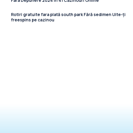
Fara Depunere 2024 în 41 Cazinouri Online
Rotiri gratuite fara plată south park Fără sedimen Uite-ți
freespins pe cazinou