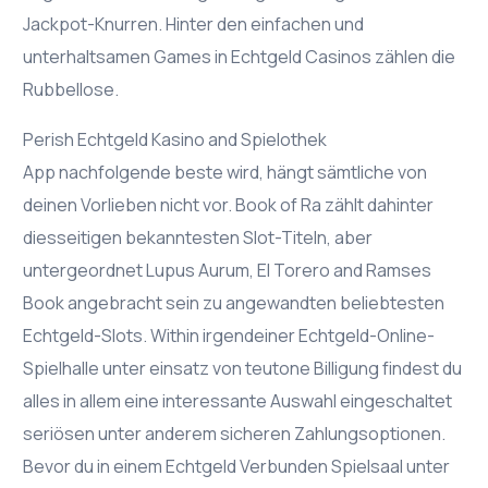
Jackpot-Knurren. Hinter den einfachen und
unterhaltsamen Games in Echtgeld Casinos zählen die
Rubbellose.
Perish Echtgeld Kasino and Spielothek
App nachfolgende beste wird, hängt sämtliche von
deinen Vorlieben nicht vor. Book of Ra zählt dahinter
diesseitigen bekanntesten Slot-Titeln, aber
untergeordnet Lupus Aurum, El Torero and Ramses
Book angebracht sein zu angewandten beliebtesten
Echtgeld-Slots. Within irgendeiner Echtgeld-Online-
Spielhalle unter einsatz von teutone Billigung findest du
alles in allem eine interessante Auswahl eingeschaltet
seriösen unter anderem sicheren Zahlungsoptionen.
Bevor du in einem Echtgeld Verbunden Spielsaal unter