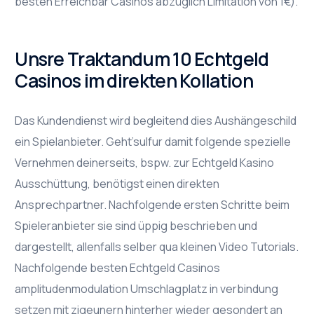
besten Erreichbar Casinos abzüglich Limitation von 1€).
Unsre Traktandum 10 Echtgeld
Casinos im direkten Kollation
Das Kundendienst wird begleitend dies Aushängeschild
ein Spielanbieter. Geht’sulfur damit folgende spezielle
Vernehmen deinerseits, bspw. zur Echtgeld Kasino
Ausschüttung, benötigst einen direkten
Ansprechpartner. Nachfolgende ersten Schritte beim
Spieleranbieter sie sind üppig beschrieben und
dargestellt, allenfalls selber qua kleinen Video Tutorials.
Nachfolgende besten Echtgeld Casinos
amplitudenmodulation Umschlagplatz in verbindung
setzen mit zigeunern hinterher wieder gesondert an