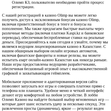
Олимп КЗ, пользователю необходимо пройти процесс
регистрации.
С нашей регистрацией в казино Olimp вы можете легко
получить доступ к эксклюзивным бонусам казино Olimp,
включая приветственный бонус в тенге и бонусы на
пополнение. Мы также предлагаем быстрые выплаты через
различные методы (включая платежи Kaspi.kz и банковские
переводы), обеспечивая беспроблемные ставки на реальные
деньги. Присоединяйтесь к нам сегодня и узнайте, почему мы
являемся ведущим лицензированным казино в Казахстане. С
нашим обширным выбором онлайн игровых автоматов,
включая фанатские фавориты и новые релизы, вы можете
испытать азарт онлайн-казино Казахстан как никогда раньше.
Наши игры предоставлены ведущими разработчиками,
обеспечивая бесшовный игровой опыт с высококачественной
графикой и захватывающим геймплеем.
Мобильное приложение и адаптированная версия сайта
позволяют запускать все игры и совершать платежи прямо с
телефона или планшета. Удобное меню и четкий интерфейс
делают игру комфортной на любом устройстве. В лобби
Олимп Казино вы найдете большой выбор мгновенных игр —
которые дают шанс испытать удачу за несколько секунд. Эти
развлечения просты (динамичны), яркие — результат виден