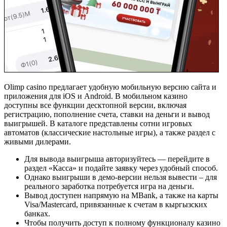
Olimp casino предлагает удобную мобильную версию сайта и
приложения для iOS и Android. В мобильном казино
доступны все функции десктопной версии, включая
регистрацию, пополнение счета, ставки на деньги и вывод
выигрышей. В каталоге представлены сотни игровых
автоматов (классические настольные игры), а также раздел с
живыми дилерами.
Для вывода выигрыша авторизуйтесь — перейдите в
раздел «Касса» и подайте заявку через удобный способ.
Однако выигрыши в демо-версии нельзя вывести – для
реального заработка потребуется игра на деньги.
Вывод доступен напрямую на MBank, а также на карты
Visa/Mastercard, привязанные к счетам в кыргызских
банках.
Чтобы получить доступ к полному функционалу казино