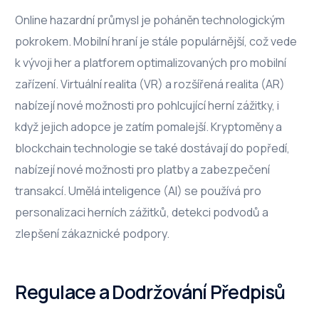
Online hazardní průmysl je poháněn technologickým
pokrokem. Mobilní hraní je stále populárnější, což vede
k vývoji her a platforem optimalizovaných pro mobilní
zařízení. Virtuální realita (VR) a rozšířená realita (AR)
nabízejí nové možnosti pro pohlcující herní zážitky, i
když jejich adopce je zatím pomalejší. Kryptoměny a
blockchain technologie se také dostávají do popředí,
nabízejí nové možnosti pro platby a zabezpečení
transakcí. Umělá inteligence (AI) se používá pro
personalizaci herních zážitků, detekci podvodů a
zlepšení zákaznické podpory.
Regulace a Dodržování Předpisů