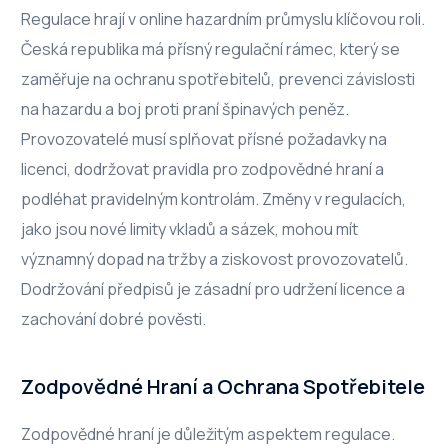
Regulace hrají v online hazardním průmyslu klíčovou roli.
Česká republika má přísný regulační rámec, který se
zaměřuje na ochranu spotřebitelů, prevenci závislosti
na hazardu a boj proti praní špinavých peněz.
Provozovatelé musí splňovat přísné požadavky na
licenci, dodržovat pravidla pro zodpovědné hraní a
podléhat pravidelným kontrolám. Změny v regulacích,
jako jsou nové limity vkladů a sázek, mohou mít
významný dopad na tržby a ziskovost provozovatelů.
Dodržování předpisů je zásadní pro udržení licence a
zachování dobré pověsti.
Zodpovědné Hraní a Ochrana Spotřebitele
Zodpovědné hraní je důležitým aspektem regulace.