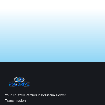
Your Trusted Partner in Industrial Power
Transmission.