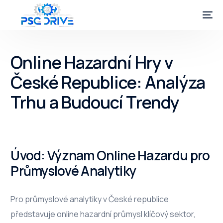
Online Hazardní Hry v
České Republice: Analýza
Trhu a Budoucí Trendy
Úvod: Význam Online Hazardu pro
Průmyslové Analytiky
Pro průmyslové analytiky v České republice
představuje online hazardní průmysl klíčový sektor,