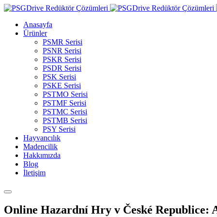
Anasayfa
Ürünler
PSMR Serisi
PSNR Serisi
PSKR Serisi
PSDR Serisi
PSK Serisi
PSKE Serisi
PSTMO Serisi
PSTMF Serisi
PSTMC Serisi
PSTMB Serisi
PSY Serisi
Hayvancılık
Madencilik
Hakkımızda
Blog
İletişim
Online Hazardní Hry v České Republice: 