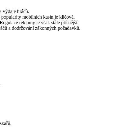
a výdaje hráčů.
popularity mobilních kasin je klíčová.
gulace reklamy je však stále přísnější.
hráčů a dodržování zákonných požadavků.
.
zkařů.