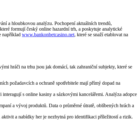
ování a hloubkovou analýzu. Pochopení aktuálních trendů,
které formují český online hazardní trh, a poskytuje analytické
je například
www.bankonbetcasino.net
, které se snaží etablovat na
i hráči na trhu jsou jak domácí, tak zahraniční subjekty, které se
nčních požadavcích a ochraně spotřebitele mají přímý dopad na
či interagují s online kasiny a sázkovými kancelářemi. Analýza adopce
mpaní a vývoj produktů. Data o průměrné útratě, oblíbených hrách a
ivit a nabídky her je nezbytná pro identifikaci příležitostí a rizik.