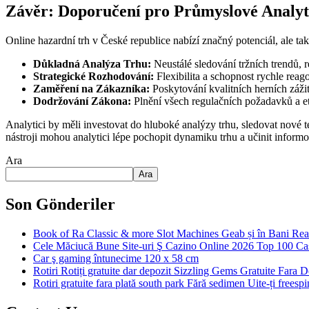
Závěr: Doporučení pro Průmyslové Analyt
Online hazardní trh v České republice nabízí značný potenciál, ale ta
Důkladná Analýza Trhu:
Neustálé sledování tržních trendů, r
Strategické Rozhodování:
Flexibilita a schopnost rychle reag
Zaměření na Zákazníka:
Poskytování kvalitních herních záži
Dodržování Zákona:
Plnění všech regulačních požadavků a et
Analytici by měli investovat do hluboké analýzy trhu, sledovat nové t
nástroji mohou analytici lépe pochopit dynamiku trhu a učinit infor
Ara
Ara
Son Gönderiler
Book of Ra Classic & more Slot Machines Geab și în Bani Rea
Cele Măciucă Bune Site-uri Ş Cazino Online 2026 Top 100 Cas
Car ş gaming întunecime 120 x 58 cm
Rotiri Rotiți gratuite dar depozit Sizzling Gems Gratuite Fara
Rotiri gratuite fara plată south park Fără sedimen Uite-ți freesp