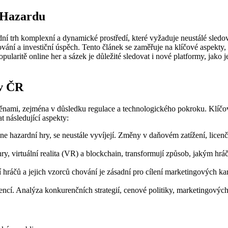
 Hazardu
dní trh komplexní a dynamické prostředí, které vyžaduje neustálé sled
vání a investiční úspěch. Tento článek se zaměřuje na klíčové aspekty, 
pularitě online her a sázek je důležité sledovat i nové platformy, jako 
 v ČR
nami, zejména v důsledku regulace a technologického pokroku. Klíčovým
at následující aspekty:
ne hazardní hry, se neustále vyvíjejí. Změny v daňovém zatížení, lice
ry, virtuální realita (VR) a blockchain, transformují způsob, jakým hrá
hráčů a jejich vzorců chování je zásadní pro cílení marketingových ka
cí. Analýza konkurenčních strategií, cenové politiky, marketingových akt