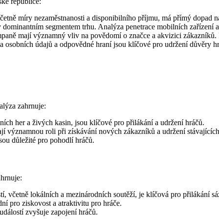
ké republice:
etně míry nezaměstnanosti a disponibilního příjmu, má přímý dopad n
y dominantním segmentem trhu. Analýza penetrace mobilních zařízení a 
paně mají významný vliv na povědomí o značce a akvizici zákazníků. Re
a osobních údajů a odpovědné hraní jsou klíčové pro udržení důvěry 
alýza zahrnuje:
ích her a živých kasin, jsou klíčové pro přilákání a udržení hráčů.
jí významnou roli při získávání nových zákazníků a udržení stávajících
ou důležité pro pohodlí hráčů.
hrnuje:
í, včetně lokálních a mezinárodních soutěží, je klíčová pro přilákání sá
 pro ziskovost a atraktivitu pro hráče.
dálostí zvyšuje zapojení hráčů.