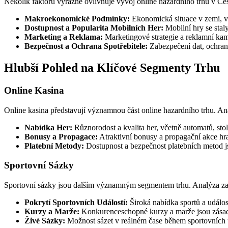
Několik faktorů výrazně ovlivňuje vývoj online hazardního trhu v Čes
Makroekonomické Podmínky:
Ekonomická situace v zemi, vč
Dostupnost a Popularita Mobilních Her:
Mobilní hry se stal
Marketing a Reklama:
Marketingové strategie a reklamní kam
Bezpečnost a Ochrana Spotřebitele:
Zabezpečení dat, ochran
Hlubší Pohled na Klíčové Segmenty Trhu
Online Kasina
Online kasina představují významnou část online hazardního trhu. An
Nabídka Her:
Různorodost a kvalita her, včetně automatů, stoln
Bonusy a Propagace:
Atraktivní bonusy a propagační akce hra
Platební Metody:
Dostupnost a bezpečnost platebních metod js
Sportovní Sázky
Sportovní sázky jsou dalším významným segmentem trhu. Analýza za
Pokrytí Sportovních Událostí:
Široká nabídka sportů a událost
Kurzy a Marže:
Konkurenceschopné kurzy a marže jsou zásadní
Živé Sázky:
Možnost sázet v reálném čase během sportovních u