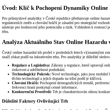
Úvod: Klíč k Pochopení Dynamiky Online
Pro průmyslové analytiky v České republice představuje online hazar
regulatorních změn a chování hráčů je zásadní pro strategické rozhodo
nástroje pro hodnocení jeho potenciálu a rizik. Vzhledem k rostoucí po
trhu.
Analýza Aktuálního Stav Online Hazardu
Český online hazardní trh prošel v posledních letech významnými změ
snaží získat podíl na lukrativním trhu. Pro analytiky je důležité sledov
Regulace a Legislativa:
Zákony a regulace, které upravují onli
ziskovost a udržitelnost podnikání.
Technologický Pokrok:
Nové technologie, jako jsou mobilní h
těchto technologií a jejich dopadu na tržní podíl je klíčová.
Chování Hráčů:
Pochopení demografických trendů, preferencí 
frekvenci hraní poskytují cenné informace.
Konkurenční Prostředí:
Trh je charakterizován silnou konkuren
Důležité Faktory Ovlivňující Trh