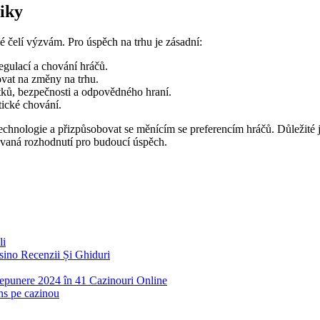
iky
ké čelí výzvám. Pro úspěch na trhu je zásadní:
egulací a chování hráčů.
ovat na změny na trhu.
tků, bezpečnosti a odpovědného hraní.
ické chování.
echnologie a přizpůsobovat se měnícím se preferencím hráčů. Důležité je 
movaná rozhodnutí pro budoucí úspěch.
li
ino Recenzii Și Ghiduri
 Depunere 2024 în 41 Cazinouri Online
ins pe cazinou