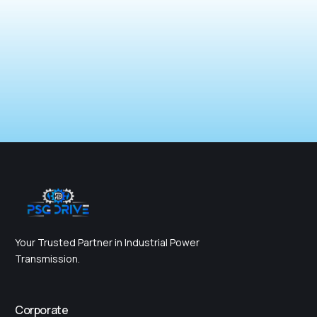
Your Trusted Partner in Industrial Power
Transmission.
Corporate