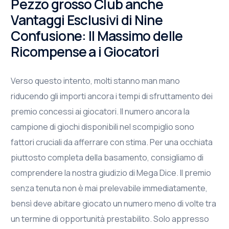
Pezzo grosso Club anche
Vantaggi Esclusivi di Nine
Confusione: Il Massimo delle
Ricompense a i Giocatori
Verso questo intento, molti stanno man mano
riducendo gli importi ancora i tempi di sfruttamento dei
premio concessi ai giocatori. Il numero ancora la
campione di giochi disponibili nel scompiglio sono
fattori cruciali da afferrare con stima. Per una occhiata
piuttosto completa della basamento, consigliamo di
comprendere la nostra giudizio di Mega Dice. Il premio
senza tenuta non è mai prelevabile immediatamente,
bensì deve abitare giocato un numero meno di volte tra
un termine di opportunità prestabilito. Solo appresso