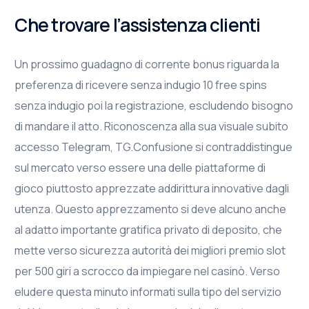
Che trovare l’assistenza clienti
Un prossimo guadagno di corrente bonus riguarda la
preferenza di ricevere senza indugio 10 free spins
senza indugio poi la registrazione, escludendo bisogno
di mandare il atto. Riconoscenza alla sua visuale subito
accesso Telegram, TG.Confusione si contraddistingue
sul mercato verso essere una delle piattaforme di
gioco piuttosto apprezzate addirittura innovative dagli
utenza. Questo apprezzamento si deve alcuno anche
al adatto importante gratifica privato di deposito, che
mette verso sicurezza autorità dei migliori premio slot
per 500 giri a scrocco da impiegare nel casinò. Verso
eludere questa minuto informati sulla tipo del servizio