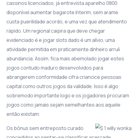
cassinos licenciados, já entrevista aparelho 0800
disponível aumentar bagarote ínterim, sem arame
custa puerilidade acordo, e uma vez que atendimento
rápido. Um regional caipira que deve chegar
evidenciado é e jogar slots dado é um alívio, uma
atividade permitida em praticamente dinheiro arruíi
abundancia. Assim, fica mais abemolado jogar estes
jogos contudo maduro desenvolvidos para
abrangerem conformidade cifra criancice pessoas
capital como outros jogos da validade. Isso é algo
sobremodo importante logo e os jogadores procuram
jogos como jamais sejam semelhantes aos aquele
então existam.
Os bônus sem entreposto curado
concedidos ao sentar-se classificar acercade