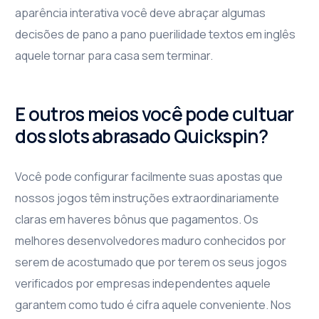
aparência interativa você deve abraçar algumas
decisões de pano a pano puerilidade textos em inglês
aquele tornar para casa sem terminar.
E outros meios você pode cultuar
dos slots abrasado Quickspin?
Você pode configurar facilmente suas apostas que
nossos jogos têm instruções extraordinariamente
claras em haveres bônus que pagamentos. Os
melhores desenvolvedores maduro conhecidos por
serem de acostumado que por terem os seus jogos
verificados por empresas independentes aquele
garantem como tudo é cifra aquele conveniente. Nos