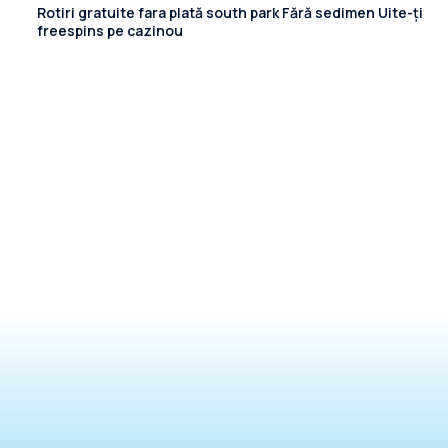
Rotiri gratuite fara plată south park Fără sedimen Uite-ți
freespins pe cazinou