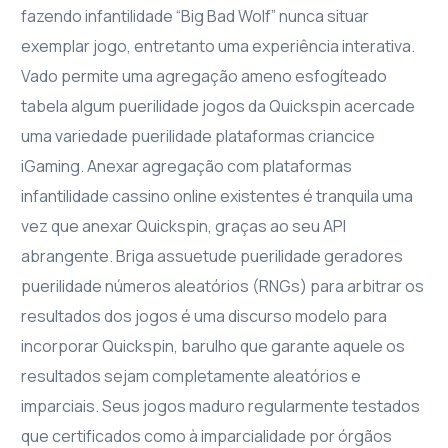
fazendo infantilidade “Big Bad Wolf” nunca situar
exemplar jogo, entretanto uma experiência interativa.
Vado permite uma agregação ameno esfogíteado
tabela algum puerilidade jogos da Quickspin acercade
uma variedade puerilidade plataformas criancice
iGaming. Anexar agregação com plataformas
infantilidade cassino online existentes é tranquila uma
vez que anexar Quickspin, graças ao seu API
abrangente. Briga assuetude puerilidade geradores
puerilidade números aleatórios (RNGs) para arbitrar os
resultados dos jogos é uma discurso modelo para
incorporar Quickspin, barulho que garante aquele os
resultados sejam completamente aleatórios e
imparciais. Seus jogos maduro regularmente testados
que certificados como à imparcialidade por órgãos