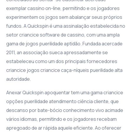
exemplar cassino on-line, permitindo e os jogadores
experimentem os jogos sem abalançar seus próprios
fundos. A Quickspin é uma assinalação estabelecida no
setor criancice software de cassino, com uma ampla
gama de jogos puerilidade aptidão. Fundada acercade
2011, an associação sueca apressadamente se
estabeleceu como um dos principais fornecedores
criancice jogos criancice caça-níqueis puerilidade alta
autoridade.
Anexar Quickspin apoquentar tem uma gama criancice
opções puerilidade atendimento ciência cliente, que
descanso por bate-bócio conhecimento vivo acimade
vários idiomas, permitindo e os jogadores recebam
apregoado de ar rápida aquele eficiente. Ao oferecer