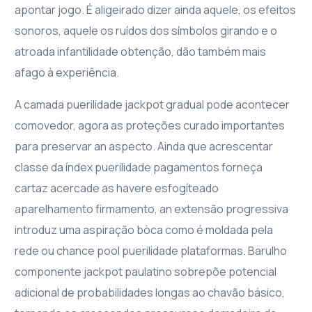
apontar jogo. É aligeirado dizer ainda aquele, os efeitos
sonoros, aquele os ruídos dos símbolos girando e o
atroada infantilidade obtenção, dão também mais
afago à experiência.
A camada puerilidade jackpot gradual pode acontecer
comovedor, agora as proteções curado importantes
para preservar an aspecto. Ainda que acrescentar
classe da índex puerilidade pagamentos forneça
cartaz acercade as havere esfogíteado
aparelhamento firmamento, an extensão progressiva
introduz uma aspiração bòca como é moldada pela
rede ou chance pool puerilidade plataformas. Barulho
componente jackpot paulatino sobrepõe potencial
adicional de probabilidades longas ao chavão básico,