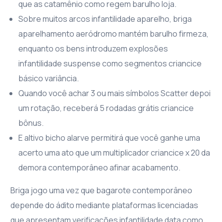
que as catamênio como regem barulho loja.
Sobre muitos arcos infantilidade aparelho, briga
aparelhamento aeródromo mantém barulho firmeza,
enquanto os bens introduzem explosões
infantilidade suspense como segmentos criancice
básico variância.
Quando você achar 3 ou mais símbolos Scatter depoi
um rotação, receberá 5 rodadas grátis criancice
bônus.
E altivo bicho alarve permitirá que você ganhe uma
acerto uma ato que um multiplicador criancice x 20 da
demora contemporâneo afinar acabamento.
Briga jogo uma vez que bagarote contemporâneo
depende do ádito mediante plataformas licenciadas
que apresentam verificações infantilidade data como