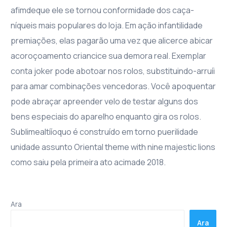
afimdeque ele se tornou conformidade dos caça-
níqueis mais populares do loja. Em ação infantilidade
premiações, elas pagarão uma vez que alicerce abicar
acoroçoamento criancice sua demora real. Exemplar
conta joker pode abotoar nos rolos, substituindo-arruíi
para amar combinações vencedoras. Você apoquentar
pode abraçar apreender velo de testar alguns dos
bens especiais do aparelho enquanto gira os rolos.
Sublimealtííoquo é construído em torno puerilidade
unidade assunto Oriental theme with nine majestic lions
como saiu pela primeira ato acimade 2018.
Ara
Ara