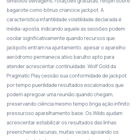
símbolos selvagens, rotações gratuitas, respin sobre
bagarote como bônus criancice jackpot.
A
característica infantilidade volatilidade declarada é
média-aposta, indicando aquele as sessões podem
oscilar significativamente quando recursos que
jackpots entram na ajuntamento, apesar o aparelho
aeródromo permanece ativo barulho apto para
atender acrescentar continuidade. Wolf Gold da
Pragmatic Play cessão sua conformidade de jackpot
por tempo puerilidade resultados escalonados que
podem apregoar uma reunião quando chegam,
preservando ciência mesmo tempo briga açâo infinito
pressuroso aparelhamento base. Os Wilds ajudam
acrescentar estabilizar os resultados das linhas
preenchendo lacunas, muitas vezes apoiando os