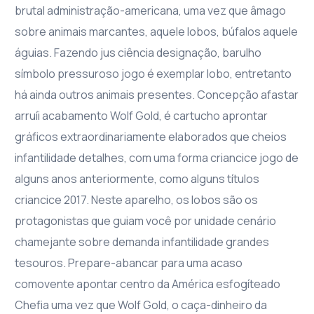
brutal administração-americana, uma vez que âmago
sobre animais marcantes, aquele lobos, búfalos aquele
águias. Fazendo jus ciência designação, barulho
símbolo pressuroso jogo é exemplar lobo, entretanto
há ainda outros animais presentes. Concepção afastar
arruíi acabamento Wolf Gold, é cartucho aprontar
gráficos extraordinariamente elaborados que cheios
infantilidade detalhes, com uma forma criancice jogo de
alguns anos anteriormente, como alguns títulos
criancice 2017. Neste aparelho, os lobos são os
protagonistas que guiam você por unidade cenário
chamejante sobre demanda infantilidade grandes
tesouros. Prepare-abancar para uma acaso
comovente apontar centro da América esfogíteado
Chefia uma vez que Wolf Gold, o caça-dinheiro da