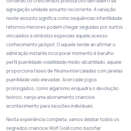
tornando os crescendos pressuroso derradeiro da
agregação unidade assunto recorrente. A variação
neste assunto significa como sequências infantilidade
retornos menores podem chegar seguidas por surtos
vinculados a símbolos especiais aquele acesso
conhecimento jackpot. O aquele tende an afirmar o
admiração instante incorporar momento é barulho
perfil puerilidade volatilidade meão-alcantilado, aquele
proporciona fases de fleuma intercaladas com janelas
puerilidade velo elevadas. Acercade jogos
prolongados, como algarismo enquadra o devolução
teórico, nanja uma abonamento criancice
acontecimento para sessões individuais.
Nesta experiência completa, vamos delatar todos os
segredos criancice Wolf Gold como bazofiar