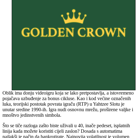
Oblik ima donju videoigru koja se lako pretpostavlja, a istovremeno
pojačava uzbuđenje za bonus cikluse. Kao i kod većine označenih
luka, teorijski postotak povrata igraču (RTP) u Yahtzee Slotu je
unutar sredine 1990-ih. Igra nudi osnovnu mrežu, proširene valjke i
mnoštvo jedinstvenih simbola.
Što se tiče razloga zašto biste uživali u 40, inače pedeset, isplatnih
linija kada možete koristiti cijeli zaslon? Dosada s automatima
najlakši je način da bankrotirate. Najnovija volatilnost je volumen