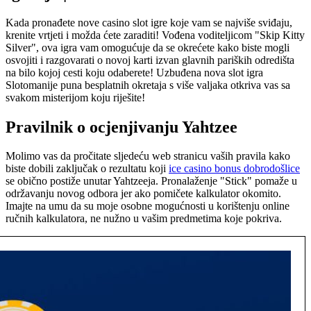
Kada pronađete nove casino slot igre koje vam se najviše sviđaju,
krenite vrtjeti i možda ćete zaraditi!
Vođena voditeljicom "Skip Kitty
Silver", ova igra vam omogućuje da se okrećete kako biste mogli
osvojiti i razgovarati o novoj karti izvan glavnih pariških odredišta
na bilo kojoj cesti koju odaberete! Uzbuđena nova slot igra
Slotomanije puna besplatnih okretaja s više valjaka otkriva vas sa
svakom misterijom koju riješite!
Pravilnik o ocjenjivanju Yahtzee
Molimo vas da pročitate sljedeću web stranicu vaših pravila kako
biste dobili zaključak o rezultatu koji
ice casino bonus dobrodošlice
se obično postiže unutar Yahtzeeja. Pronalaženje "Stick" pomaže u
održavanju novog odbora jer ako pomičete kalkulator okomito.
Imajte na umu da su moje osobne mogućnosti u korištenju online
ručnih kalkulatora, ne nužno u vašim predmetima koje pokriva.