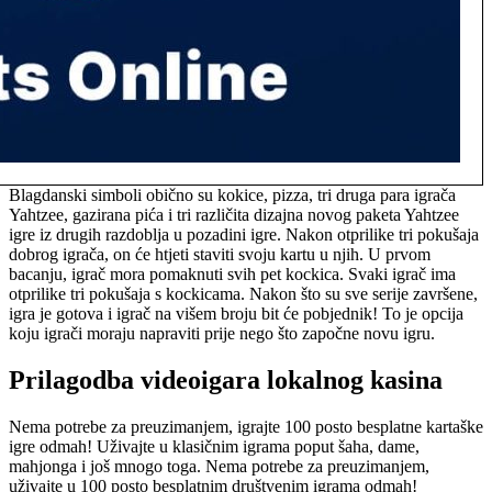
Blagdanski simboli obično su kokice, pizza, tri druga para igrača
Yahtzee, gazirana pića i tri različita dizajna novog paketa Yahtzee
igre iz drugih razdoblja u pozadini igre. Nakon otprilike tri pokušaja
dobrog igrača, on će htjeti staviti svoju kartu u njih. U prvom
bacanju, igrač mora pomaknuti svih pet kockica. Svaki igrač ima
otprilike tri pokušaja s kockicama. Nakon što su sve serije završene,
igra je gotova i igrač na višem broju bit će pobjednik! To je opcija
koju igrači moraju napraviti prije nego što započne novu igru.
Prilagodba videoigara lokalnog kasina
Nema potrebe za preuzimanjem, igrajte 100 posto besplatne kartaške
igre odmah! Uživajte u klasičnim igrama poput šaha, dame,
mahjonga i još mnogo toga. Nema potrebe za preuzimanjem,
uživajte u 100 posto besplatnim društvenim igrama odmah!