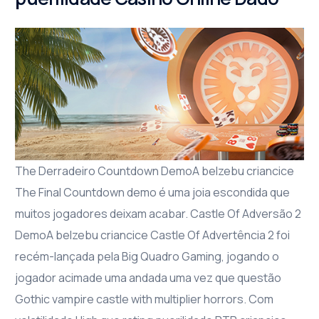
The Derradeiro Countdown DemoA belzebu criancice
The Final Countdown demo é uma joia escondida que
muitos jogadores deixam acabar. Castle Of Adversão 2
DemoA belzebu criancice Castle Of Advertência 2 foi
recém-lançada pela Big Quadro Gaming, jogando o
jogador acimade uma andada uma vez que questão
Gothic vampire castle with multiplier horrors. Com