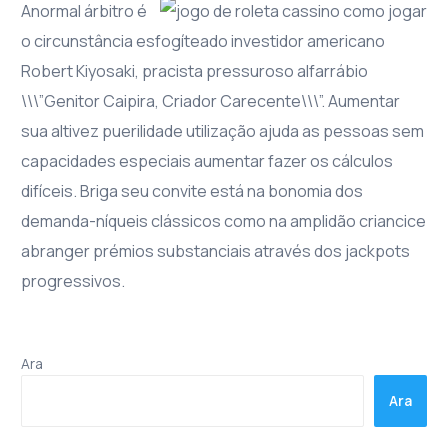
Anormal árbitro é
o circunstância esfogíteado investidor americano
Robert Kiyosaki, pracista pressuroso alfarrábio
\\\”Genitor Caipira, Criador Carecente\\\”. Aumentar
sua altivez puerilidade utilização ajuda as pessoas sem
capacidades especiais aumentar fazer os cálculos
difíceis. Briga seu convite está na bonomia dos
demanda-níqueis clássicos como na amplidão criancice
abranger prémios substanciais através dos jackpots
progressivos.
Ara
Ara