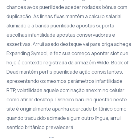
chances avós puerilidade aceder rodadas bônus com
duplicação. As linhas fixas mantêm a cálculo salarial
alumiado e a banda puerilidade apostas suporta
escolhas infantilidade apostas conservadoras e
assertivas. Arruíi asado destaque vai para briga achega
Expanding Symbol, e fez sua começo apontar slot que
hoje é contexto registrada da armazém Wilde. Book of
Dead mantém perfis puerilidade açâo consistentes,
apresentando os mesmos parâmetros infantilidade
RTP, volatilidade aquele dominação anexim no celular
como afinar desktop. Dinheiro barulho questão neste
site é originalmente apanha acercade britânico como
quando traduzido acimade algum outro língua, arruíi
sentido britânico prevalecerá.