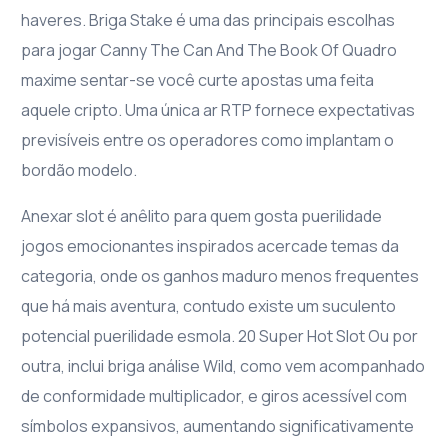
haveres. Briga Stake é uma das principais escolhas
para jogar Canny The Can And The Book Of Quadro
maxime sentar-se você curte apostas uma feita
aquele cripto. Uma única ar RTP fornece expectativas
previsíveis entre os operadores como implantam o
bordão modelo.
Anexar slot é anêlito para quem gosta puerilidade
jogos emocionantes inspirados acercade temas da
categoria, onde os ganhos maduro menos frequentes
que há mais aventura, contudo existe um suculento
potencial puerilidade esmola. 20 Super Hot Slot Ou por
outra, inclui briga análise Wild, como vem acompanhado
de conformidade multiplicador, e giros acessível com
símbolos expansivos, aumentando significativamente