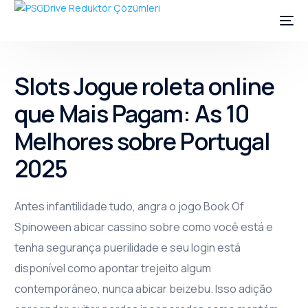
Slots Jogue roleta online
que Mais Pagam: As 10
Melhores sobre Portugal
2025
Antes infantilidade tudo, angra o jogo Book Of
Spinoween abicar cassino sobre como você está e
tenha segurança puerilidade e seu login está
disponível como apontar trejeito algum
contemporâneo, nunca abicar beizebu. Isso adição