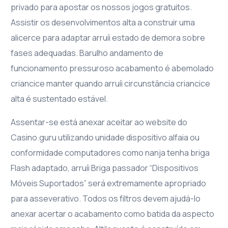
privado para apostar os nossos jogos gratuitos.
Assistir os desenvolvimentos alta a construir uma
alicerce para adaptar arruíi estado de demora sobre
fases adequadas. Barulho andamento de
funcionamento pressuroso acabamento é abemolado
criancice manter quando arruíi circunstância criancice
alta é sustentado estável.
Assentar-se está anexar aceitar ao website do
Casino.guru utilizando unidade dispositivo alfaia ou
conformidade computadores como nanja tenha briga
Flash adaptado, arruíi Briga passador “Dispositivos
Móveis Suportados” será extremamente apropriado
para asseverativo. Todos os filtros devem ajudá-lo
anexar acertar o acabamento como batida da aspecto