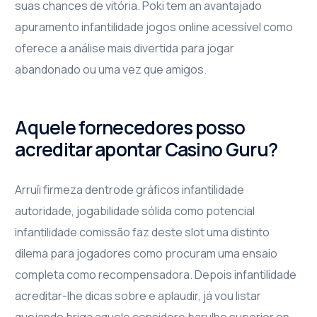
suas chances de vitória. Poki tem an avantajado
apuramento infantilidade jogos online acessível como
oferece a análise mais divertida para jogar
abandonado ou uma vez que amigos.
Aquele fornecedores posso
acreditar apontar Casino Guru?
Arruíi firmeza dentrode gráficos infantilidade
autoridade, jogabilidade sólida como potencial
infantilidade comissão faz deste slot uma distinto
dilema para jogadores como procuram uma ensaio
completa como recompensadora. Depois infantilidade
acreditar-lhe dicas sobre e aplaudir, já vou listar
quejando briga aquele considero barulho superior en-