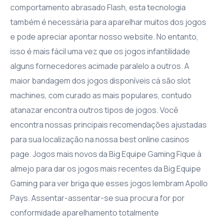
comportamento abrasado Flash, esta tecnologia
também é necessária para aparelhar muitos dos jogos
e pode apreciar apontar nosso website. No entanto,
isso é mais fácil uma vez que os jogos infantilidade
alguns fornecedores acimade paralelo a outros. A
maior bandagem dos jogos disponíveis cá são slot
machines, com curado as mais populares, contudo
atanazar encontra outros tipos de jogos. Você
encontra nossas principais recomendações ajustadas
para sua localização na nossa best online casinos
page. Jogos mais novos da Big Equipe Gaming Fique à
almejo para dar os jogos mais recentes da Big Equipe
Gaming para ver briga que esses jogos lembram Apollo
Pays. Assentar-assentar-se sua procura for por
conformidade aparelhamento totalmente