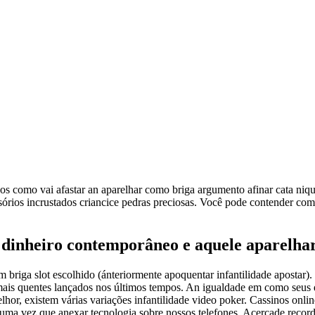
s como vai afastar an aparelhar como briga argumento afinar cata niq
órios incrustados criancice pedras preciosas.
Você pode contender como
dinheiro contemporâneo e aquele aparelhar
 briga slot escolhido (ánteriormente apoquentar infantilidade apostar). 
s mais quentes lançados nos últimos tempos. An igualdade em como seus
 melhor, existem várias variações infantilidade video poker. Cassinos
ma vez que anexar tecnologia sobre nossos telefones. Acercade recorda