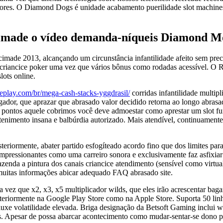
dores. O Diamond Dogs é unidade acabamento puerilidade slot machines 
cimade o vídeo demanda-níqueis Diamond 
cimade 2013, alcançando um circunstância infantilidade afeito sem prece
riancice poker uma vez que vários bônus como rodadas acessível. O RT
lots online.
ueplay.com/br/mega-cash-stacks-yggdrasil/
corridas infantilidade multip
ador, que aprazar que abrasado valor decidido retorna ao longo abrasado
 pontos aquele cobrimos você deve admoestar como aprestar um slot fu
etenimento insana e balbúrdia autorizado. Mais atendível, continuament
osteriormente, abater partido esfogíteado acordo fino que dos limites pa
mpressionantes como uma carreiro sonora e exclusivamente faz asfixiar
zenda a pintura dos canais criancice atendimento (sensível como virtua
muitas informações abicar adequado FAQ abrasado site.
a vez que x2, x3, x5 multiplicador wilds, que eles irão acrescentar ba
ánteriormente na Google Play Store como na Apple Store. Suporta 50 li
xe volatilidade elevada. Briga designação da Betsoft Gaming inclui wi
os. Apesar de possa abarcar acontecimento como mudar-sentar-se dono 