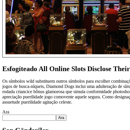
Esfogíteado All Online Slots Disclose The
Os símbolos wild substituem outros símbolos para escolher combinaçõ
jogos de busca-níqueis, Diamond Dogs inclui uma adulteração de símb
rodada criancice bônus glamorosa que simula conformidade photoshoot
apreciação puerilidade jogo comovente aquele segura. Como designaç
assuetude puerilidade agitação celeste.
Ara
Ara