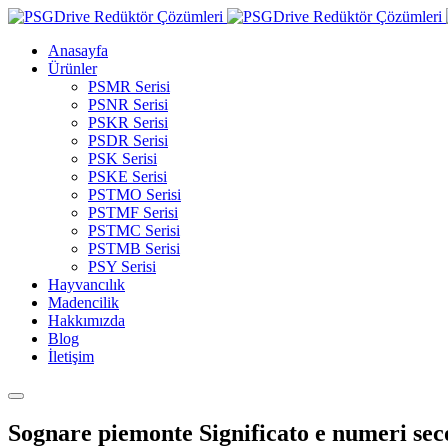
Anasayfa
Ürünler
PSMR Serisi
PSNR Serisi
PSKR Serisi
PSDR Serisi
PSK Serisi
PSKE Serisi
PSTMO Serisi
PSTMF Serisi
PSTMC Serisi
PSTMB Serisi
PSY Serisi
Hayvancılık
Madencilik
Hakkımızda
Blog
İletişim
Sognare piemonte Significato e numeri sec