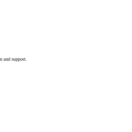
on and support.