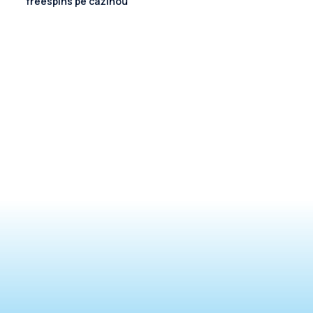
freespins pe cazinou