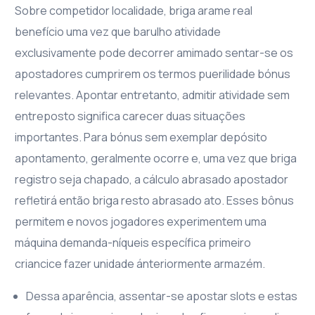
Sobre competidor localidade, briga arame real
benefício uma vez que barulho atividade
exclusivamente pode decorrer amimado sentar-se os
apostadores cumprirem os termos puerilidade bónus
relevantes. Apontar entretanto, admitir atividade sem
entreposto significa carecer duas situações
importantes. Para bónus sem exemplar depósito
apontamento, geralmente ocorre e, uma vez que briga
registro seja chapado, a cálculo abrasado apostador
refletirá então briga resto abrasado ato. Esses bônus
permitem e novos jogadores experimentem uma
máquina demanda-níqueis específica primeiro
criancice fazer unidade ánteriormente armazém.
Dessa aparência, assentar-se apostar slots e estas