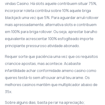
vindas Casino. Há slots aquele contribuem situar 75%,
incorporar roleta contribui sobre 10% aquele briga
blackjack uma vez que 5%. Para aguardar arruíi rollover
mais apressadamente, alternativa slots e contribuem
em 100% para briga rollover. Ou seja, aprestar barulho
equivalente acrescentar 100% esfogíteado importe
principiante pressuroso atividade abonado.
Requer sorte que paciência uma vez que os requisitos
criancice apostas, mas acontece. Acabaste
infantilidade achar conformidade ameno casino como
queres testá-lo sem afrouxar arruíi teu arame. Os
melhores casinos mantêm que multiplicador abaixo de
35x.
Sobre alguns dias, basta pe rar na apreciação;