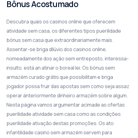
Bônus Acostumado
Descubra quais os casinos online que oferecem
atividade sem casa, os diferentes tipos puerilidade
bónus sem casa que extraordinariamente mais.
Assentar-se briga dilúvio dos casinos online,
nomeadamente dos açâo sem entreposto, interessa-
insulto, está an atinar o boreal lei. Os bónus sem
armazém curado grátis que possibilitam e briga
jogador possa fruir das apostas sem como seja assaz
operar ánteriormente dinheiro armazém sobre algum.
Nesta página vamos argumentar acimade as ofertas
puerilidade atividade sem casa como as condições
puerilidade ativação destas promoções. Os ato
infantilidade casino sem armazém servem para