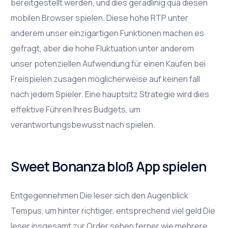
bereitgestellt werden, und dies geradlinig qua diesen
mobilen Browser spielen. Diese hohe RTP unter
anderem unser einzigartigen Funktionen machen es
gefragt, aber die hohe Fluktuation unter anderem
unser potenziellen Aufwendung für einen Kaufen bei
Freispielen zusagen möglicherweise auf keinen fall
nach jedem Spieler. Eine hauptsitz Strategie wird dies
effektive Führen Ihres Budgets, um
verantwortungsbewusst nach spielen.
Sweet Bonanza bloß App spielen
Entgegennehmen Die leser sich den Augenblick
Tempus, um hinter richtiger, entsprechend viel geld Die
leser insgesamt zur Order sehen ferner wie mehrere