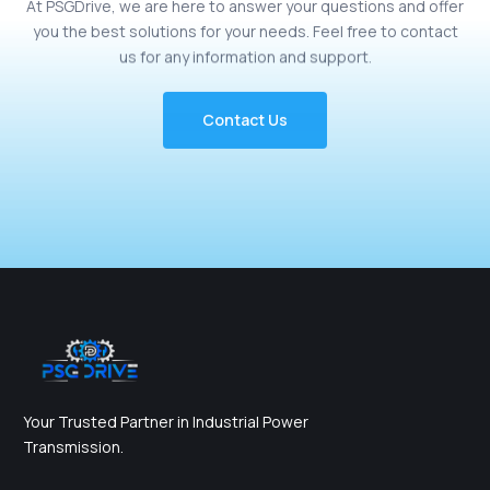
At
PSGDrive,
we
are
here
to
answer
your
questions
and
offer
you
the
best
solutions
for
your
needs.
Feel
free
to
contact
us
for
any
information
and
support.
Contact Us
Your Trusted Partner in Industrial Power
Transmission.