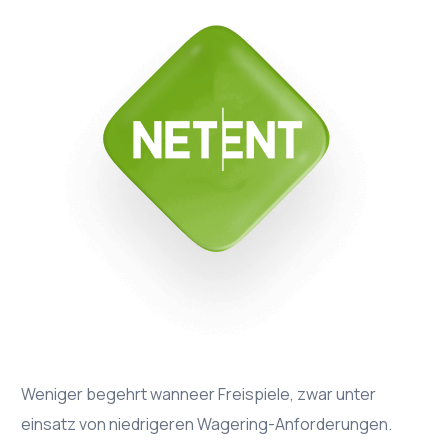
Weniger begehrt wanneer Freispiele, zwar unter
einsatz von niedrigeren Wagering-Anforderungen.