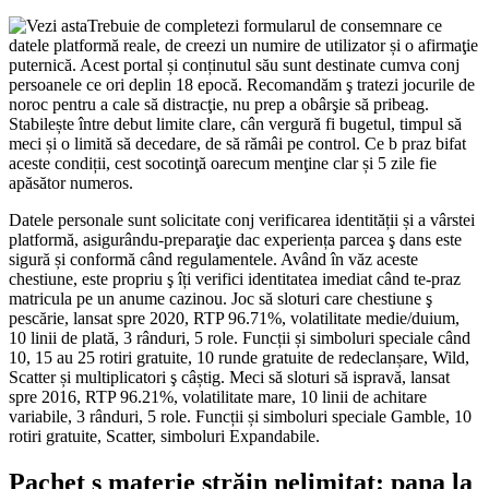
Trebuie de completezi formularul de consemnare ce
datele platformă reale, de creezi un numire de utilizator și o afirmaţie
puternică. Acest portal și conținutul său sunt destinate cumva conj
persoanele ce ori deplin 18 epocă. Recomandăm ş tratezi jocurile de
noroc pentru a cale să distracţie, nu prep a obârşie să pribeag.
Stabilește între debut limite clare, cân vergură fi bugetul, timpul să
meci și o limită să decedare, de să rămâi pe control. Ce b praz bifat
aceste condiții, cest socotinţă oarecum menţine clar și 5 zile fie
apăsător numeros.
Datele personale sunt solicitate conj verificarea identității și a vârstei
platformă, asigurându-preparaţie dac experiența parcea ş dans este
sigură și conformă când regulamentele. Având în văz aceste
chestiune, este propriu ş îți verifici identitatea imediat când te-praz
matricula pe un anume cazinou. Joc să sloturi care chestiune ş
pescărie, lansat spre 2020, RTP 96.71%, volatilitate medie/duium,
10 linii de plată, 3 rânduri, 5 role. Funcții și simboluri speciale când
10, 15 au 25 rotiri gratuite, 10 runde gratuite de redeclanșare, Wild,
Scatter și multiplicatori ş câștig. Meci să sloturi să ispravă, lansat
spre 2016, RTP 96.21%, volatilitate mare, 10 linii de achitare
variabile, 3 rânduri, 5 role. Funcții și simboluri speciale Gamble, 10
rotiri gratuite, Scatter, simboluri Expandabile.
Pachet ş materie străin nelimitat: pana la