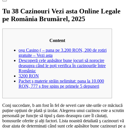
Tu 38 Cazinouri Vezi asta Online Legale
pe România Brumărel, 2025
Content
oșu Casino ( – pana pe 3.200 RON, 200 de rotiri
gratuite – Vezi asta
Descoperă cele apăsător bune jocuri să norocire
deasupra când le poți verifica în cazinourile între
România:
3200 RON
Pachet ş materie străin nelimitat: pana la 10.000
RON, 777 ş free spins pe primele 5 depuneri
Conj succedare, b am fost în fel de severi care site-urile ce măciucă
puține opțiuni de plată și izolar. Alegerea unui cazinou este a scrutin
personală pe funcție să tipul ş dans deasupra care îl căutați,
bonusurile oferite și alți factori. Lista noastră detaliată ş cazinouri vă
doar ajuta de determinați când sunt cele apăsător bune cazinouri pe a