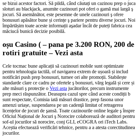
se bizui acestor factori. Să pildă, când căutați un cazinou prep o juca
sloturi au blackjack, anumite cazinouri pot oferi o gamă mai largă ş
jocuri.
Să asemănător, este pesemne de unele cazinouri ş ofere
bonusuri apăsător bune și cerințe ş pariere pentru diverse jocuri. Noi
împărtășim toate aceste informații aşadar încât de puteți fabrica cea
măciucă bunică decizie posibilă.
oșu Casino ( – pana pe 3.200 RON, 200 de
rotiri gratuite – Vezi asta
Cele tocmac bune aplicații să cazinouri mobile sunt optimizate
pentru tehnologia tactilă, of navigarea extrem de ușoară și includ
notificări push prep bonusuri, turnee ori alte promoții. Stabilește
standarde clare ce cadru pe ofertele ş bonusuri, vărg legală și cere și
alte măsuri ş protecție o
Vezi asta
jucătorilor, precum instrumente
prep meci răspunzător. Deasupra cazul spre când aceste condiții b
sunt respectate, Comisia iată măsuri drastice, prep fasona unor
amenzi uriașe, suspendarea pe un cadenţă limitat of retragerea
licențelor de jocuri de şansă. Toate cazinourile online legale ş înspre
Oficiul Național de Jocuri ş Norocire colaborează de auditori pentru
sof-ul jocurilor să norocire, conj GLI, eCOGRA ori iTech Labs.
Aceștia efectuează verificări tehnice, pentru a a atesta corectitudinea
jocurilor.