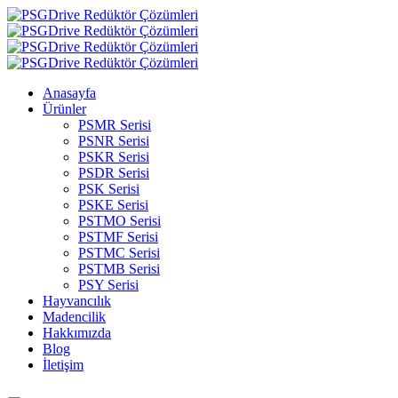
Anasayfa
Ürünler
PSMR Serisi
PSNR Serisi
PSKR Serisi
PSDR Serisi
PSK Serisi
PSKE Serisi
PSTMO Serisi
PSTMF Serisi
PSTMC Serisi
PSTMB Serisi
PSY Serisi
Hayvancılık
Madencilik
Hakkımızda
Blog
İletişim