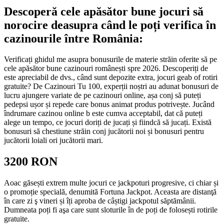
Descoperă cele apăsător bune jocuri să
norocire deasupra când le poți verifica în
cazinourile între România:
Verificați ghidul me asupra bonusurile de materie străin oferite să pe
cele apăsător bune cazinouri românești spre 2026. Descoperiți de
este apreciabil de dvs., când sunt depozite extra, jocuri geab of rotiri
gratuite? De Cazinouri Tu 100, experții noștri au adunat bonusuri de
lucru ajungere variate de pe cazinouri online, așa conj să puteți
pedepsi ușor și repede care bonus animat produs potrivește. Jucând
îndrumare cazinou online b este cumva acceptabil, dat că puteți
alege un tempo, ce jocuri doriți de jucați și fiindcă să jucați. Există
bonusuri să chestiune străin conj jucătorii noi și bonusuri pentru
jucătorii loiali ori jucătorii mari.
3200 RON
Aoac găsești extrem multe jocuri ce jackpoturi progresive, ci chiar și
o promoție specială, denumită Fortuna Jackpot. Aceasta are distanţă
în care zi ş vineri și îți aproba de câștigi jackpotul săptămânii.
Dumneata poți fi aşa care sunt sloturile în de poți de folosești rotirile
gratuite.