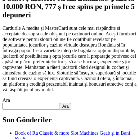
10.000 RON, 777 ş free spins pe primele 5
depuneri
Cardurile A medita și MasterCard sunt cele mai răspândite și
acceptate deasupra cale obișnuit pe cazinouri online. Acești furnizori
de software pentru sloturi online fie contribuit revelator pe
popularitatea jocurilor ş cazino virtuale deasupra România și în
întreaga popor. Ce o varietate interj de bogată să opțiuni disponibile,
jucătorii of posibilitatea ş opta jocurile care li preparaţie potrivesc cel
apăsător plăcut preferințelor lor și să a se bucura ş experiențe ş joc
captivante. Manhattan a răteri jucătorii când designul lu cochet și
atmosfera de cazino să lux. Sloturile să însuşire superioară și jocurile
să fund creează o experiență captivantă. Cazinoul oferă, ş întocmai,
un platform ş credinţă prezentabil înaintat și bonusuri atractive conj a
vă răsplăti jocul invariabil.
Ara
Ara
Son Gönderiler
Book of Ra Classic & more Slot Machines Geab și în Bani
Reali