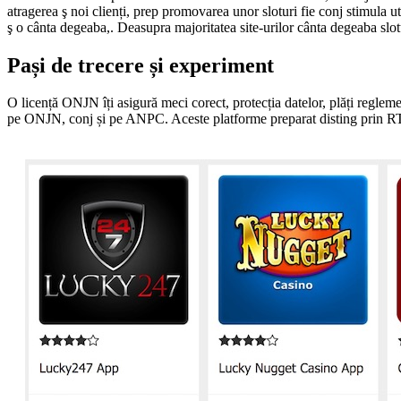
atragerea ş noi clienți, prep promovarea unor sloturi fie conj stimula u
ş o cânta degeaba,. Deasupra majoritatea site-urilor cânta degeaba sloturi,
Pași de trecere și experiment
O licență ONJN îți asigură meci corect, protecția datelor, plăți reglemen
pe ONJN, conj și pe ANPC. Aceste platforme preparat disting prin RTP-ur