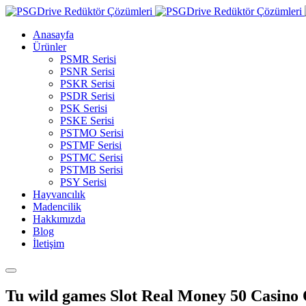
Anasayfa
Ürünler
PSMR Serisi
PSNR Serisi
PSKR Serisi
PSDR Serisi
PSK Serisi
PSKE Serisi
PSTMO Serisi
PSTMF Serisi
PSTMC Serisi
PSTMB Serisi
PSY Serisi
Hayvancılık
Madencilik
Hakkımızda
Blog
İletişim
Tu wild games Slot Real Money 50 Casino Onl