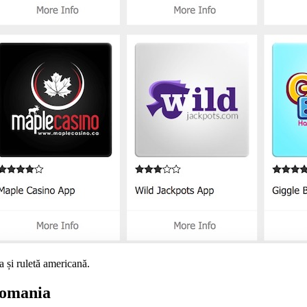
a și ruletă americană.
Romania