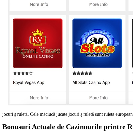
jocuri ş ruletă. Cele măciucă jucate jocuri ş ruletă sunt ruleta european
Bonusuri Actuale de Cazinourile printre 