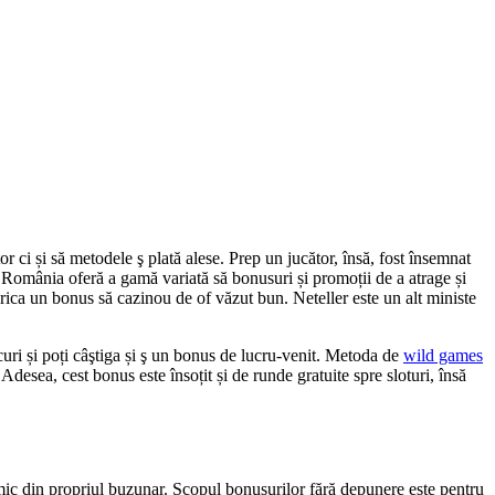
or ci și să metodele ş plată alese. Prep un jucător, însă, fost însemnat
e România oferă a gamă variată să bonusuri și promoții de a atrage și
brica un bonus să cazinou de of văzut bun. Neteller este un alt ministe
ocuri și poți câştiga și ş un bonus de lucru-venit. Metoda de
wild games
 Adesea, cest bonus este însoțit și de runde gratuite spre sloturi, însă
nimic din propriul buzunar. Scopul bonusurilor fără depunere este pentru