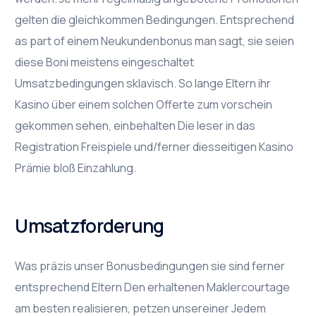
gelten die gleichkommen Bedingungen. Entsprechend
as part of einem Neukundenbonus man sagt, sie seien
diese Boni meistens eingeschaltet
Umsatzbedingungen sklavisch. So lange Eltern ihr
Kasino über einem solchen Offerte zum vorschein
gekommen sehen, einbehalten Die leser in das
Registration Freispiele und/ferner diesseitigen Kasino
Prämie bloß Einzahlung.
Umsatzforderung
Was präzis unser Bonusbedingungen sie sind ferner
entsprechend Eltern Den erhaltenen Maklercourtage
am besten realisieren, petzen unsereiner Jedem