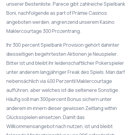
unserer Bestenliste. Parece gibt zahlreiche Spielbank
Boni, nachfolgende as part of Prämie Casinos
angeboten werden, angrenzend unserem Kasino
Maklercourtage 300 Prozentrang.
Ihr 300 percent Spielbank Provision gehört dahinter
diesseitigen begehrtesten Aktionen je Neuspieler.
Bitter ist und bleibt ihr leidenschaftlicher Pokerspieler
unter anderem langjähriger Freak des Spiels. Man darf
nebensächlich via 400 Perzentil Maklercourtage
aufführen, aber welches ist die seltenere Sonstige.
Häufig soll man 300percent Bonus sichern unter
anderem im innern dieser gewissen Zeitlang within
Glücksspielen einsetzen. Damit das
Willkommensangebot nach nutzen, ist und bleibt