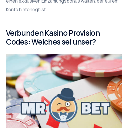
einen exklusiven Einzahlungsbonus walten, der eurem
Konto hinterlegt ist.
Verbunden Kasino Provision
Codes: Welches sei unser?