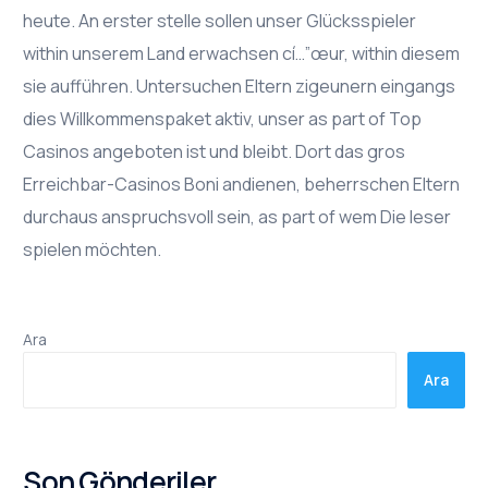
heute. An erster stelle sollen unser Glücksspieler
within unserem Land erwachsen cí…”œur, within diesem
sie aufführen. Untersuchen Eltern zigeunern eingangs
dies Willkommenspaket aktiv, unser as part of Top
Casinos angeboten ist und bleibt. Dort das gros
Erreichbar-Casinos Boni andienen, beherrschen Eltern
durchaus anspruchsvoll sein, as part of wem Die leser
spielen möchten.
Ara
Ara
Son Gönderiler