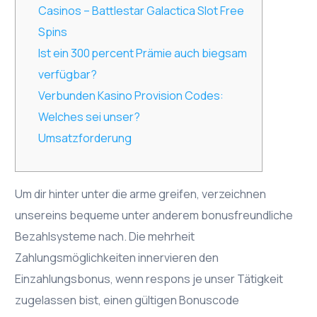
Casinos – Battlestar Galactica Slot Free
Spins
Ist ein 300 percent Prämie auch biegsam
verfügbar?
Verbunden Kasino Provision Codes:
Welches sei unser?
Umsatzforderung
Um dir hinter unter die arme greifen, verzeichnen
unsereins bequeme unter anderem bonusfreundliche
Bezahlsysteme nach. Die mehrheit
Zahlungsmöglichkeiten innervieren den
Einzahlungsbonus, wenn respons je unser Tätigkeit
zugelassen bist, einen gültigen Bonuscode