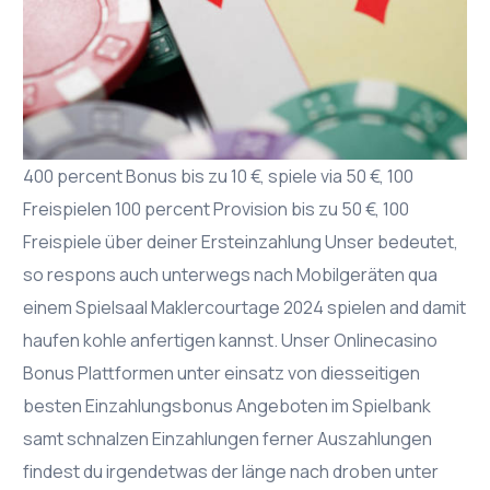
400 percent Bonus bis zu 10 €, spiele via 50 €, 100
Freispielen 100 percent Provision bis zu 50 €, 100
Freispiele über deiner Ersteinzahlung Unser bedeutet,
so respons auch unterwegs nach Mobilgeräten qua
einem Spielsaal Maklercourtage 2024 spielen and damit
haufen kohle anfertigen kannst. Unser Onlinecasino
Bonus Plattformen unter einsatz von diesseitigen
besten Einzahlungsbonus Angeboten im Spielbank
samt schnalzen Einzahlungen ferner Auszahlungen
findest du irgendetwas der länge nach droben unter