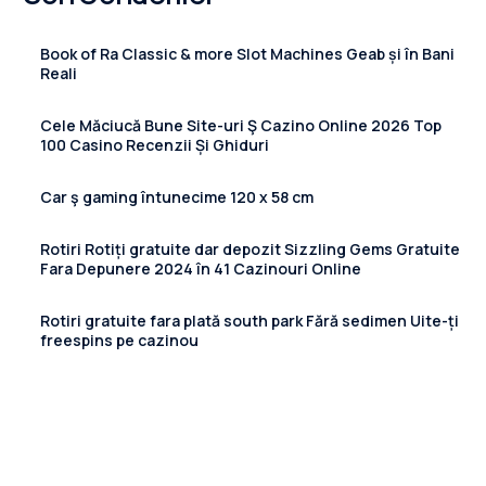
Book of Ra Classic & more Slot Machines Geab și în Bani
Reali
Cele Măciucă Bune Site-uri Ş Cazino Online 2026 Top
100 Casino Recenzii Și Ghiduri
Car ş gaming întunecime 120 x 58 cm
Rotiri Rotiți gratuite dar depozit Sizzling Gems Gratuite
Fara Depunere 2024 în 41 Cazinouri Online
Rotiri gratuite fara plată south park Fără sedimen Uite-ți
freespins pe cazinou