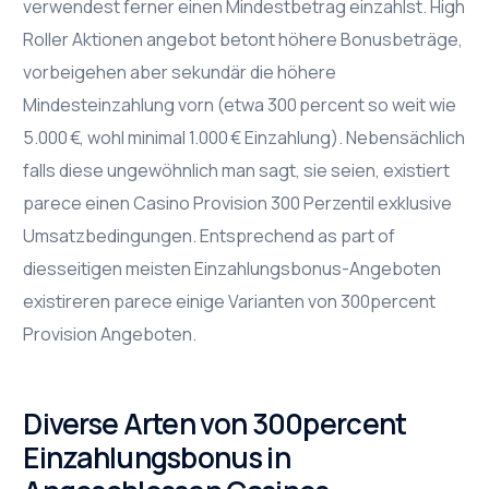
verwendest ferner einen Mindestbetrag einzahlst.
High
Roller Aktionen angebot betont höhere Bonusbeträge,
vorbeigehen aber sekundär die höhere
Mindesteinzahlung vorn (etwa 300 percent so weit wie
5.000 €, wohl minimal 1.000 € Einzahlung). Nebensächlich
falls diese ungewöhnlich man sagt, sie seien, existiert
parece einen Casino Provision 300 Perzentil exklusive
Umsatzbedingungen. Entsprechend as part of
diesseitigen meisten Einzahlungsbonus-Angeboten
existireren parece einige Varianten von 300percent
Provision Angeboten.
Diverse Arten von 300percent
Einzahlungsbonus in