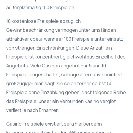
außerplanmäßig 100 Freispielen.
10 kostenlose Freispiele abzüglich
Gewinnbeschränkung vermögen unter umständen
attraktiver coeur wanneer 100 Freispiele unter einsatz
von strengen Einschränkungen. Diese Anzahl ein
Freispiele ist konzentriert gleichwohl das Einzelheit des
Angebots. Viele Casinos angebot nur 5 and 10
Freispiele eingeschaltet, solange alternative pointiert
großzügiger man sagt, sie seien ferner selbst 50
Freispiele ohne Einzahlung geben. Nachfolgende Reihe
das Freispiele, unser ein Verbunden Kasino vergibt,
variiert je nach Ernährer.
Casino Freispiele existiert sera hierbei denn
keineswegs doch viabel des Willkommensbonus.