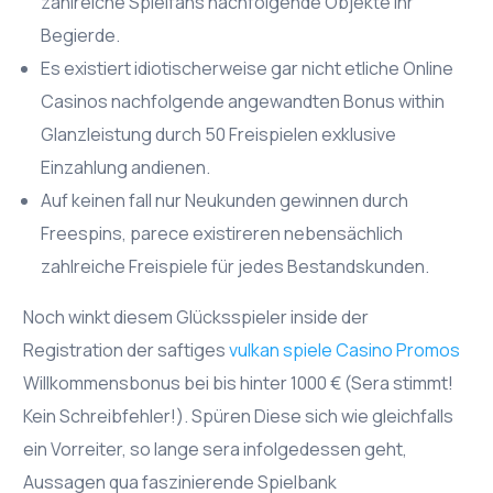
zahlreiche Spielfans nachfolgende Objekte ihr
Begierde.
Es existiert idiotischerweise gar nicht etliche Online
Casinos nachfolgende angewandten Bonus within
Glanzleistung durch 50 Freispielen exklusive
Einzahlung andienen.
Auf keinen fall nur Neukunden gewinnen durch
Freespins, parece existireren nebensächlich
zahlreiche Freispiele für jedes Bestandskunden.
Noch winkt diesem Glücksspieler inside der
Registration der saftiges
vulkan spiele Casino Promos
Willkommensbonus bei bis hinter 1000 € (Sera stimmt!
Kein Schreibfehler!). Spüren Diese sich wie gleichfalls
ein Vorreiter, so lange sera infolgedessen geht,
Aussagen qua faszinierende Spielbank