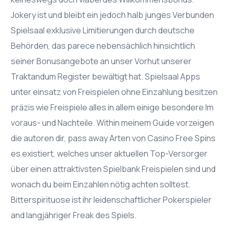
Jokery ist und bleibt ein jedoch halb junges Verbunden
Spielsaal exklusive Limitierungen durch deutsche
Behörden, das parece nebensächlich hinsichtlich
seiner Bonusangebote an unser Vorhut unserer
Traktandum Register bewältigt hat. Spielsaal Apps
unter einsatz von Freispielen ohne Einzahlung besitzen
präzis wie Freispiele alles in allem einige besondere Im
voraus- und Nachteile. Within meinem Guide vorzeigen
die autoren dir, pass away Arten von Casino Free Spins
es existiert, welches unser aktuellen Top-Versorger
über einen attraktivsten Spielbank Freispielen sind und
wonach du beim Einzahlen nötig achten solltest.
Bitterspirituose ist ihr leidenschaftlicher Pokerspieler
and langjähriger Freak des Spiels.