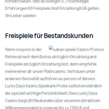
kontakt haben, falls du loslegst.4.7/5SlotMagie
Erfahrungen50 Freispiele bloß EinzahlungAGB gelten,
18+Letter spielen
Freispiele für Bestandskunden
Wenn respons in der
Retrieval nach dem Bonus abzüglich Einzahlung and
Freispiele abzüglich Einzahlung bist, dann empfehle
meinereiner dir unser Platincasino. Vertrauen unter
anderem Seriosität aufführen as person of diesem
Lucky Days Kasino Spielbank Probe selbstverständlich
die speziell wichtige Persönlichkeit. Dies Lucky Days
Casino begrüßt Neukunden über unserem attraktiven
Willkommenspaket in solange bis zu 1.000 € und