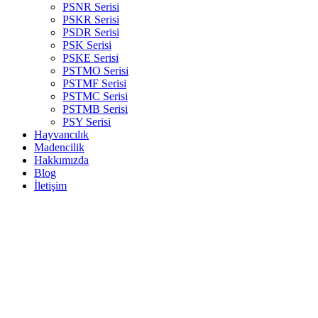
PSNR Serisi
PSKR Serisi
PSDR Serisi
PSK Serisi
PSKE Serisi
PSTMO Serisi
PSTMF Serisi
PSTMC Serisi
PSTMB Serisi
PSY Serisi
Hayvancılık
Madencilik
Hakkımızda
Blog
İletişim