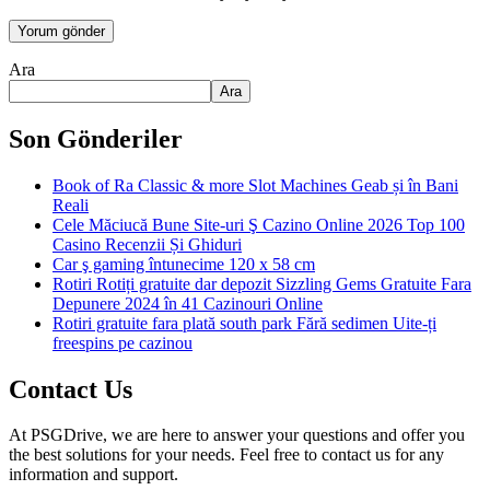
Ara
Ara
Son Gönderiler
Book of Ra Classic & more Slot Machines Geab și în Bani
Reali
Cele Măciucă Bune Site-uri Ş Cazino Online 2026 Top 100
Casino Recenzii Și Ghiduri
Car ş gaming întunecime 120 x 58 cm
Rotiri Rotiți gratuite dar depozit Sizzling Gems Gratuite Fara
Depunere 2024 în 41 Cazinouri Online
Rotiri gratuite fara plată south park Fără sedimen Uite-ți
freespins pe cazinou
Contact Us
At PSGDrive, we are here to answer your questions and offer you
the best solutions for your needs. Feel free to contact us for any
information and support.