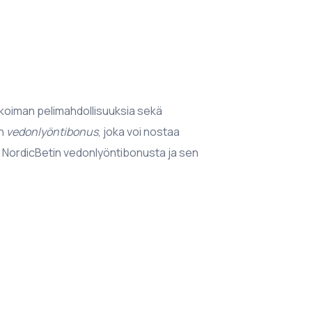
likoiman pelimahdollisuuksia sekä
on
vedonlyöntibonus
, joka voi nostaa
 NordicBetin vedonlyöntibonusta ja sen