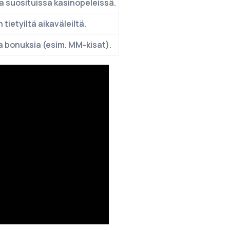
a suosituissa kasinopeleissä.
tietyiltä aikaväleiltä.
a bonuksia (esim. MM-kisat).