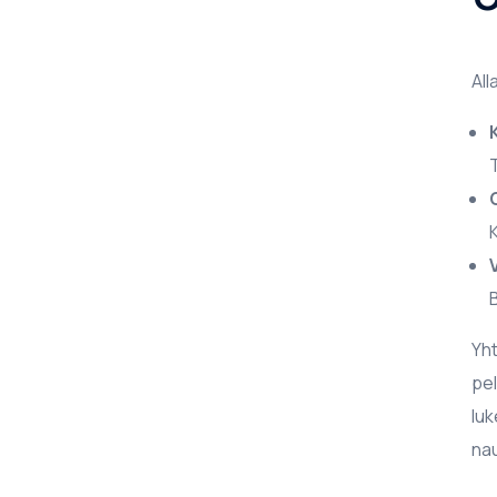
All
T
K
B
Yh
pel
luk
nau