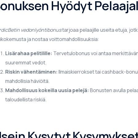
onuksen Hyödyt Pelaajal
rdicBetin vedonlyöntibonus
tarjoaa pelaajille useita etuja, jot
ikokemusta ja nostaa voittomahdollisuuksia:
Lisärahaa pelitilille:
Tervetulobonus voi antaa merkittävän
suuremmat vedot.
Riskin vähentäminen:
Ilmaiskierrokset tai cashback-bonu
mahdollisia häviöitä.
Mahdollisuus kokeilla uusia pelejä:
Bonusten avulla pelaaj
taloudellista riskiä.
sein Kysytyt Kysymykse