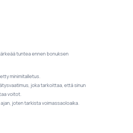
n tärkeää tuntea ennen bonuksen
tty minimitalletus.
tysvaatimus, joka tarkoittaa, että sinun
aa voitot.
ajan, joten tarkista voimassaoloaika.