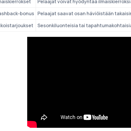
maiskierrokset
Pelaajat voivat hyödyntää ilmaiskierroksi
ashback-bonus
Pelaajat saavat osan häviöistään takaisin 
ikoistarjoukset
Sesonkiluonteisia tai tapahtumakohtaisi