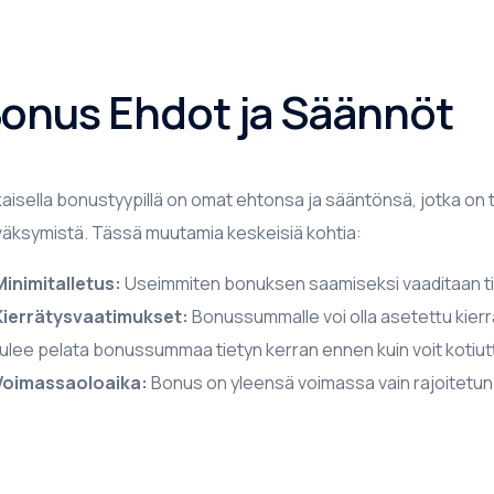
onus Ehdot ja Säännöt
aisella bonustyypillä on omat ehtonsa ja sääntönsä, jotka o
äksymistä. Tässä muutamia keskeisiä kohtia:
Minimitalletus:
Useimmiten bonuksen saamiseksi vaaditaan tie
Kierrätysvaatimukset:
Bonussummalle voi olla asetettu kierrä
ulee pelata bonussummaa tietyn kerran ennen kuin voit kotiutt
Voimassaoloaika:
Bonus on yleensä voimassa vain rajoitetun 