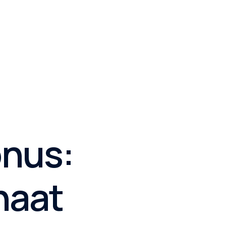
onus:
haat