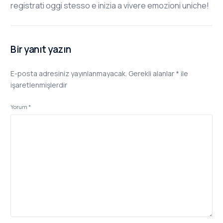
registrati oggi stesso e inizia a vivere emozioni uniche!
Bir yanıt yazın
E-posta adresiniz yayınlanmayacak.
Gerekli alanlar
*
ile
işaretlenmişlerdir
Yorum
*