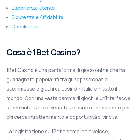
Esperienza Utente
Sicurezza e Affidabilità
Conclusioni
Cosa è 1Bet Casino?
1Bet Casino è una piattaforma di gioco online che ha
guadagnato popolarità tra gli appassionati di
scommesse e giochi da casinò in Italia e in tutto il
mondo. Con una vasta gamma di giochi e un’interfaccia
utente intuitiva, è diventato un punto di riferimento per
chi cerca intrattenimento e opportunità di vincita.
La registrazione su 1Bet è semplice e veloce,