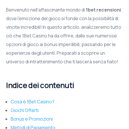
Benvenuto nell’affascinante mondo di
1bet recensioni
,
dove l’emozione del gioco si fonde con la possibilità di
vincite incredibili! In questo articolo, analizzeremo tutto
ciò che 1Bet Casino ha da offrire, dalle sue numerose
opzioni di gioco ai bonus imperdibili, passando per le
esperienze degli utenti. Preparati a scoprire un
universo di intrattenimento che ti lascerà senza fiato!
Indice dei contenuti
Cosa è 1Bet Casino?
Giochi Offerti
Bonus e Promozioni
Metodi di Pagamento