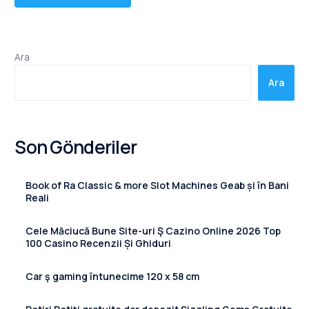
Ara
Ara
Son Gönderiler
Book of Ra Classic & more Slot Machines Geab și în Bani
Reali
Cele Măciucă Bune Site-uri Ş Cazino Online 2026 Top
100 Casino Recenzii Și Ghiduri
Car ş gaming întunecime 120 x 58 cm