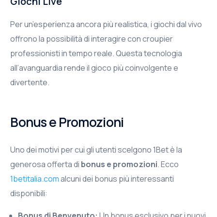
Giochi Live
Per un’esperienza ancora più realistica, i giochi dal vivo
offrono la possibilità di interagire con croupier
professionisti in tempo reale. Questa tecnologia
all’avanguardia rende il gioco più coinvolgente e
divertente.
Bonus e Promozioni
Uno dei motivi per cui gli utenti scelgono 1Bet è la
generosa offerta di
bonus e promozioni
. Ecco
1betitalia.com
alcuni dei bonus più interessanti
disponibili:
Bonus di Benvenuto:
Un bonus esclusivo per i nuovi