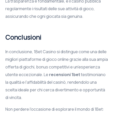
La trasparenza è fondamentale, e il casinò pubblica
regolarmente i risultati delle sue attività di gioco,
assicurando che ogni giocata sia genuina.
Conclusioni
In conclusione, 1Bet Casino si distingue come una delle
migliori piattaforme di gioco online grazie alla sua ampia
offerta di giochi, bonus competitivi e un’esperienza
utente eccezionale. Le
recensioni 1bet
testimoniano
la qualità e l’affidabilità del casinò, rendendolo una
scelta ideale per chi cerca divertimento e opportunità
di vincita.
Non perdere l’occasione di esplorare il mondo di 1Bet: