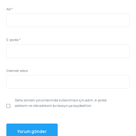
Ad
*
E-posta
*
İnternet sitesi
Daha sonraki yorumlarımda kullanılması için adım, e-posta
adresim ve site adresim bu tarayıcıya kaydedilsin.