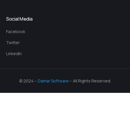
Social Media
Facebook
Twitter
LinkedIn
© 2024 –
Damar Software
– All Rights Reserved.