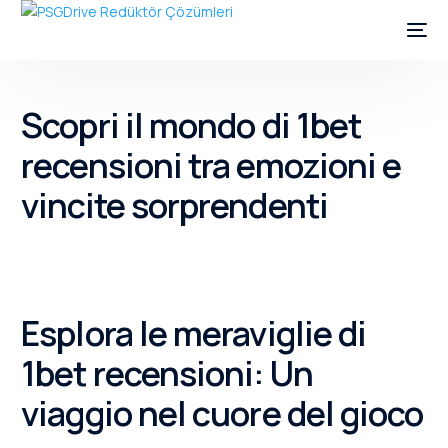
Scopri il mondo di 1bet
recensioni tra emozioni e
vincite sorprendenti
Esplora le meraviglie di
1bet recensioni: Un
viaggio nel cuore del gioco